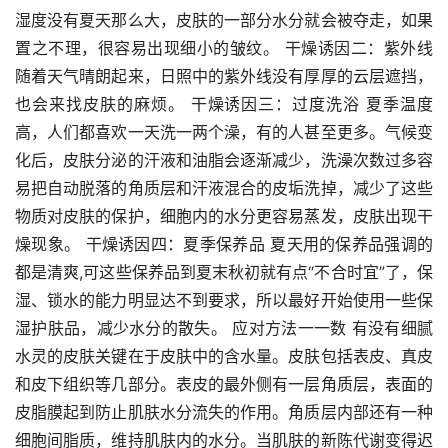
湿度没有夏天那么大，皮肤的一部分水分就会被夺走，如果
置之不理，很容易出现细小的皱纹。 干燥诱因二：紫外线 
随着天气晴朗起来，日照中的紫外线没有厚厚的云层遮挡，
也会来找皮肤的麻烦。 干燥诱因三：过度洗浴 夏季温度
高，人们都喜欢一天洗一两个澡，有的人甚至更多。气候变
化后，皮肤分泌的汗液和油脂会逐渐减少，洗澡次数过多容
易把自动脱落的角质层和汗液混合的皮垢洗掉，减少了这些
物质对皮肤的保护，细胞内的水分更容易蒸发，皮肤出现干
燥现象。 干燥诱因四：夏季保养品 夏天用的保养品强调的
都是清爽,可这些保养品到夏末秋初就有点“不合时宜”了，保
湿、锁水的能力明显达不到要求，所以最好开始使用一些保
湿护肤品，减少水分的散失。 应对方法一一数 有没有细腻
水灵的皮肤关键在于皮肤中的含水量。皮肤包括表皮、真皮
和皮下组织等几部分。表皮的最外侧有一层角质层，表面的
皮脂膜起到防止肌肤水分流失的作用。角质层内部还有一种
细胞间脂质，维持肌肤内的水分。当肌肤的新陈代谢变得迟