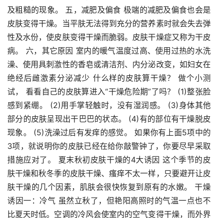
及粗糙的现象。 五，减肥及偏食 极端的减肥及偏食也会是
皮肤变得干燥。当平肤无法得到充分的营养素时就会失去弹
性及水份，使皮肤变得干燥而脆弱。皮肤干燥症又称为干皮
病。 六，其它原因 室内的暖气温度过高、使用过热的水洗
澡、使用具刺激性的香皂或清洁剂、内分泌改变，如妇女在
绝经后雌激素分泌减少 什么样的皮肤算干燥？ 做个小测
试， 看看自己的皮肤算进入“干燥危险期”了吗？ (1)整张脸
感到紧绷。 (2)用手掌轻触时，没有湿润感。 (3)身体其他
部分的皮肤呈现出干巴巴的状态。 (4)有的部位有干燥脱皮
现象。 (5)洗澡过后有发痒的感觉。 如果你有上面5项中的
3项，就说明你的皮肤已经在给你敲警钟了，你要尽早采取
措施应对了。 夏末秋初皮肤干燥的4大诱因 这个季节的皮
肤干燥和秋冬季的皮肤干燥、瘙痒不太一样，只要避开让皮
肤干燥的几个因素，肌肤会很快恢复到原有的水嫩。 干燥
诱因一：冷气 虽然立秋了，但艳阳高照时的气温一点也不
比夏天时低。空调的冷风会使室内的空气变得干燥，而外界