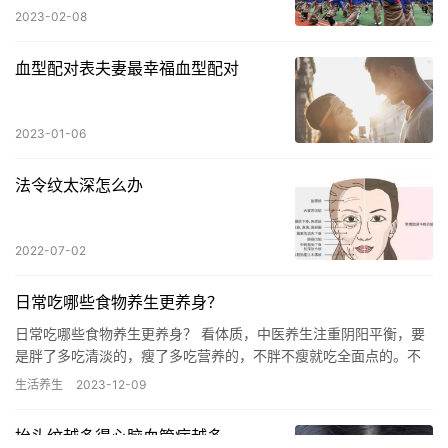
2023-02-08
血型配对表夫妻最幸福血型配对
2023-01-06
法令纹太深怎么办
2022-07-02
日常吃哪些食物养生更养身？
日常吃哪些食物养生更养身？ 看体质，中医养生注重阴阳平衡，要
是胖了多吃清淡的，瘦了多吃营养的，不胖不瘦就吃全面点的。不
宜吃太饱，不宜吃精粮，像牙，胃，大脑这样器官也是用进废退。
生活养生
2023-12-09
就像…
抬头纹越多得心脑血管病越多