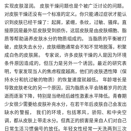
实现皮肤湿润。 皮肤干燥问题也是个被广泛讨论的问题。
对皮肤干燥还没有一个标准的定义。你只能通过症状才能认
识到皮肤已经干燥了：起屑，紧绷，条纹，过敏、骚痒。直
接原因是最外层皮肤受到损伤，这层皮肤是由皮肤细胞、脂
质等帮助涵养皮肤水分的物质组成的。 当脂质的平衡被打
破，皮肤失去水分，皮肤细胞通常会不知不觉地脱落，积聚
成白色的皮肤屑。 专家说，许多皮肤干燥的人是因为环境
条件原因造成的，但压力是另外一个诱因。最近的研究表
明，专家发现当人的焦虑程度越高，他们的皮肤透性障（保
持水分和抗过敏的物质）的恢复速度就越低。 年龄增长是
导致皮肤老化的另一个原因，因为脂质水平会随着岁月的流
逝而逐渐下降，特别是当绝经后雌性激素水平降低。青春期
少女很少需要给皮肤补充水分，在若干年后皮肤自己会发出
缺水的警报， 我们的环境，包括寒风，骄阳、和中央空
调，都从皮肤上带走水分。但真正的损害是来自人们对自己
日常生活习惯偏号的放任。年轻女性经常一天洗两到三次