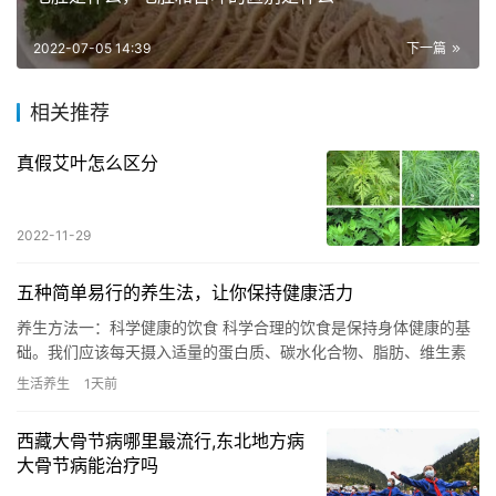
2022-07-05 14:39
下一篇
相关推荐
真假艾叶怎么区分
2022-11-29
五种简单易行的养生法，让你保持健康活力
养生方法一：科学健康的饮食 科学合理的饮食是保持身体健康的基
础。我们应该每天摄入适量的蛋白质、碳水化合物、脂肪、维生素
和矿物质。多吃蔬菜水果，减少油炸食品和高糖高盐食品的摄入。
生活养生
1天前
把饮…
西藏大骨节病哪里最流行,东北地方病
大骨节病能治疗吗