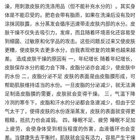
澡，用刺激皮肤的洗涤用品（但不能补充水分的）。其实身
体是不能忍受的。肥皂会带有脂质，如果在洗澡后没有及时
涂抹润肤露，水分蒸发会循序迅速带走皮肤内部的水分。皮
肤干燥不仅失去吸引力，发痒，而且随着环境恶化还容易受
到细菌、过敏原和化学品的攻击。这些问题反过来又使皮肤
更糟，使皮肤失去更多水分，自我表现修复的效果也越来越
差。 造成皮肤干燥的原因有 一，年纪增长 随着年纪增长，
皮肤保存水分的能力会下降，皮脂分泌亦会减少，使皮肤中
的水份 二，皮脂分泌不足 皮肤的表面是由皮脂膜形成，可
帮助肌肤维持适当的水份。一旦皮脂的分泌减少，就无法满
足制造皮脂膜的需要，皮肤就会变得干燥。 三，气温下降 
冷冽的寒冬下，皮脂和汗水的分泌都会急速减少，但由于空
气太干了，使得皮肤的水份逐渐蒸发，皮肤的表面就变得更
粗糙，抵抗力也会减弱。 四，睡眠不足、疲劳 睡眠不足加
上疲劳，会使身体受到相当程度的伤害，血液循环也会变
差。当健康失去平衡时，肌肤就会没有活力，容易产生干燥