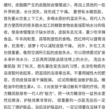
缓时，皮脂膜产生的皮脂就会慢慢减少，再加上其他的一些
外界刺激，水分流失，就形成了干燥。 要想有水嫩肌肤，
首先要从饮食上下工夫，多喝水质好的温凉开水。现代人为
求方便而吃的很多脱水加工的精致食物会直接影响水分的吸
收，使身体慢慢处于缺水状态，皮肤失去光泽，要少吃辛辣
食品、牛羊肉和葱、蒜等刺激性的食物。西红柿可以健胃消
食，抗衰老；胡萝卜可以减轻皮肤干燥。 另外，外在工夫
也很重要，像用空调所引起的皮肤失水，可以用喷雾式矿泉
水来补充水分，之后再用润肤品锁住喷上的水分。 洗出水
嫩肌肤 到了秋天，首先要改变洗浴的习惯，含凉性物质的
浴液暂时收起来，把滋润的浴液拿出来。不要用碱性大的肥
皂，否则皮肤容易干燥脱屑。 试试用橄榄油做护肤品。橄
榄油中的维生素A、D、E对皮肤干燥过敏有不错的疗效。用
方糖润肤是老一代人的“秘方”，把一块方糖溶在一盆热水里
然后擦身，护肤效果非常好。 很重要的一点是洗浴后一定
别忘了擦护肤品，浴后涂护肤品时，一定记得要在没抹干身