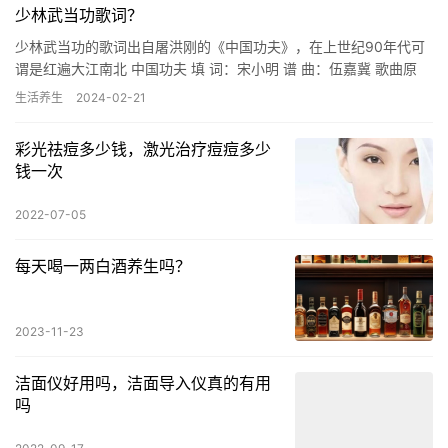
少林武当功歌词？
少林武当功的歌词出自屠洪刚的《中国功夫》，在上世纪90年代可
谓是红遍大江南北 中国功夫 填 词：宋小明 谱 曲：伍嘉冀 歌曲原
唱：屠洪刚 卧似一张弓 站似一棵松 不动不摇坐如钟 走…
生活养生
2024-02-21
彩光祛痘多少钱，激光治疗痘痘多少
钱一次
2022-07-05
每天喝一两白酒养生吗？
2023-11-23
洁面仪好用吗，洁面导入仪真的有用
吗