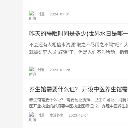
的养生茶,常见有茉莉花茶、菊花茶、金银花…
时遇
2024-01-01
昨天的睡眠时间是多少(世界水日是哪一天
不会还有人相信水资源“取之不尽用之不竭”吧？
就被研究人员“辟谣”了，但是人们不为所动，指
还有水呢！为了让人们改变这种想法，并且唤…
时遇
2023-02-28
养生馆需要什么证？ 开设中医养生馆
养生馆需要什么证？ 需要营业执照、卫生许可证、消防证
医开业执业的必须要中医执业医师证; 2、办理中医养生馆
时遇
生活养生
2023-12-04