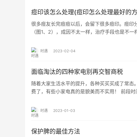
痘印该怎么处理(痘印怎么处理最好的方
很多痘友长完痘痘以后，会留下很多痘印。痘印分
（图1、2），成因不太一样，治疗手段也是不一
图1红色痘印 图2褐色/黑色痘印 早期的…
时遇
2023-02-04
面临淘汰的四种家电别再交智商税
随着大家生活水平的提升，各种买买买成了常态
费了，有些小家电真的是貌美而不实用！ 前段时
置率Top10的家电。一看榜单，一些经常被…
时遇
2023-01-03
保护脾的最佳方法