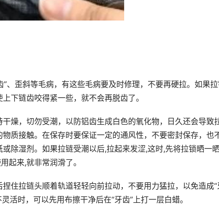
脱齿”、歪斜等毛病，有这些毛病要及时修理，不要再硬拉。如果拉
使上下链齿咬得紧一些，就不会再脱齿了。
持干燥，切勿受潮，以防铝齿生成白色的氧化物，日久还会导致
的物质接触。在保存时要保证一定的通风性，不要密封保存，也
或除湿剂。如果拉链受潮以后,拉起来发涩,这时,先将拉锁晒一晒
使用起来,就非常润滑了。
后捏住拉链头顺着轨道轻轻向前拉动，不要用力猛拉，以免造成“
动不灵活时，可以先用布擦干净后在“牙齿”上打一层白蜡。