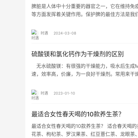
脾脏是人体中十分重要的器官之一，它在维持免
等方面发挥着关键作用。保护脾的最佳方法是我
题。下面将探讨一些简单但有效的方法，帮助您
时遇
2024-03-08
硫酸镁和氯化钙作为干燥剂的区别
无水硫酸镁：有很强的干燥能力，吸水后生成MgS
速，效率高，价廉，为一良好干燥剂。常用来
钙：价廉、干燥能力强而被广泛应用。干燥…
时遇
2023-01-10
最适合女性春天喝的10款养生茶？
最适合女性春天喝的10款养生茶？ 适合春天喝的
花茶、枸杞茶、罗汉果茶、红豆薏仁茶、龙眼茶