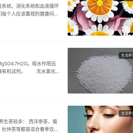
疫系统、消化系统和血液循环
们每个人应该重视的健康问
保护…
生活养
O4.7H2O。吸水作用迅
干燥有机试剂。 无水氯化
生活养
养生茶较多： 西洋参茶、菊
、杜仲茶等都是适合春季饮用