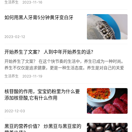
生素矿物质还有微量元素 男人每天坚持吃核桃的好处？ 核桃的形
生活养生
2023-11-16
状…
如何用黑人牙膏5分钟黄牙变白牙
2023-02-12
开始养生了文案？ 人到中年开始养生的话？
开始养生了文案？ 在这个快节奏的生活中，养生已成为一种时尚。
养生不仅仅是追求健康，更是一种生活态度。养生是对自己的关爱
和呵护，是对身心的投资。通过养生，我们可以调整身心状态，提
生活养生
2023-11-19
高免…
核苷酸的作用，宝宝奶粉里为什么要
添加核苷酸,它有什么作用
2022-12-03
黑豆的营养价值？ 炒黑豆与黑豆浆的