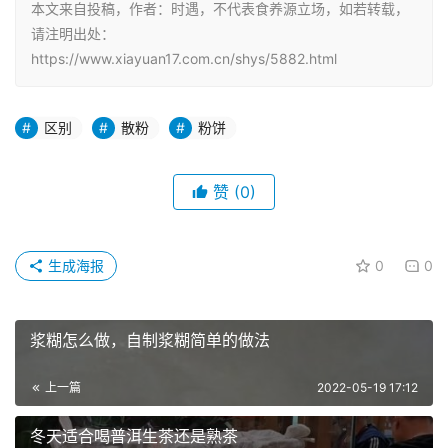
本文来自投稿，作者：时遇，不代表食养源立场，如若转载，
请注明出处：
https://www.xiayuan17.com.cn/shys/5882.html
区别
散粉
粉饼
赞
(0)
生成海报
0
0
浆糊怎么做，自制浆糊简单的做法
上一篇
2022-05-19 17:12
冬天适合喝普洱生茶还是熟茶