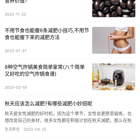
营养价值？
2023-11-22
不用节食也能瘦6条减肥小技巧,不用节
食也能瘦下来的减肥方法
2023-01-27
8种空气炸锅美食简单家常(八个简单
又好吃的空气炸锅食谱)
2023-02-19
秋天应该怎么减肥?有哪些减肥小妙招呢
秋天是女性减肥的好时机，因为这个季节，女性会更愿意锻炼，也
想改变自己的身材，很多女性都在积极计划在秋天减肥，那么在秋
天减肥的方法是什么呢？一起来了解一下吧。 1、适当的控制食欲
生活养生
2023-04-22
事…