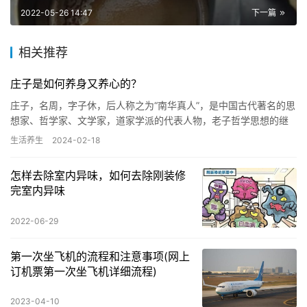
2022-05-26 14:47
下一篇
相关推荐
庄子是如何养身又养心的？
庄子，名周，字子休，后人称之为“南华真人”，是中国古代著名的思
想家、哲学家、文学家，道家学派的代表人物，老子哲学思想的继
承者和发展者，先秦庄子学派的创始人。他的学说涵盖了当时社会
生活养生
2024-02-18
生…
怎样去除室内异味，如何去除刚装修
完室内异味
2022-06-29
第一次坐飞机的流程和注意事项(网上
订机票第一次坐飞机详细流程)
2023-04-10