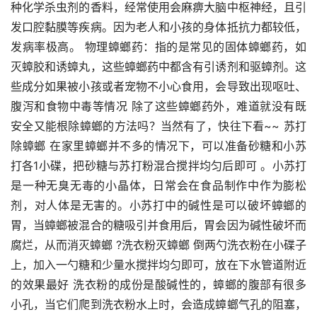
种化学杀虫剂的香料，经常使用会麻痹大脑中枢神经，且引
发口腔黏膜等疾病。因为老人和小孩的身体抵抗力都较低，
发病率极高。 物理蟑螂药：指的是常见的固体蟑螂药，如
灭蟑胶和诱蟑丸，这些蟑螂药中都含有引诱剂和驱蟑剂。这
些成分如果被小孩或者宠物不小心食用，会导致出现呕吐、
腹泻和食物中毒等情况 除了这些蟑螂药外，难道就没有既
安全又能根除蟑螂的方法吗？当然有了，快往下看~~ 苏打
除蟑螂 在家里蟑螂并不多的情况下，可以准备砂糖和小苏
打各1小碟，把砂糖与苏打粉混合搅拌均匀后即可 。小苏打
是一种无臭无毒的小晶体，日常会在食品制作中作为膨松
剂，对人体是无害的。小苏打中的碱性是可以破坏蟑螂的
胃，当蟑螂被混合的糖吸引并食用后，胃会因为碱性破坏而
腐烂，从而消灭蟑螂 ?洗衣粉灭蟑螂 倒两勺洗衣粉在小碟子
上，加入一勺糖和少量水搅拌均匀即可，放在下水管道附近
的效果最好 洗衣粉的成份是酸碱性的，蟑螂的腹部有很多
小孔，当它们爬到洗衣粉水上时，会造成蟑螂气孔的阻塞，