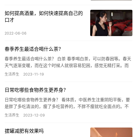
如何提高酒量，如何快速提高自己的
口才
2022-06-06
春季养生最适合喝什么茶？
春季养生最适合喝什么茶？ 白茶 春季喝白茶，可以防春困等。春天
天气逐渐变暖，而在这个时候人就很容易犯困，感觉无精打采。而
白茶具有提神、抗疲劳的作用，从而达到消除春困，提神醒脑的目
生活养生
2023-11-19
的…
日常吃哪些食物养生更养身？
日常吃哪些食物养生更养身？ 看体质，中医养生注重阴阳平衡，要
是胖了多吃清淡的，瘦了多吃营养的，不胖不瘦就吃全面点的。不
宜吃太饱，不宜吃精粮，像牙，胃，大脑这样器官也是用进废退。
生活养生
2023-12-09
就像…
拔罐减肥有效果吗