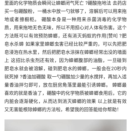
里面的化学物质会瞬间让蟑螂闭气死亡 ?硼酸拖地法 去药店
买一包硼酸粉，一桶水中放一勺就够了，溶解后可以用来拖
地或者擦橱柜。 硼酸本身是一种用来杀菌消毒的化学物
质，用来拖地无色无味，所以不用担心对人体有伤害。这个
方法既可以有效预防蟑螂，还有消灭蚂蚁的作用[赞R] ?肥
皂水杀蟑 如果家里蟑螂虫害已经比较严重的，可以先把肥
皂浸泡在热水里，然后把肥皂水涂抹在蟑螂经常出没的墙面
上 这招比杀虫剂还有效，因为蟑螂腹部的油脂，一旦碰到
肥皂水就会被溶解，碰到肥皂水的蟑螂，一般会在20秒内
就死掉 ?香油加硼酸 取一勺硼酸加少量的水搅拌，再加入适
量香油拌匀即可，放在厨房角落里最能引诱蟑螂。 蟑螂最
喜欢的就是香油了，硼酸中的化学物质被蟑螂食用后，它的
内脏会逐渐硬化，从而达到消灭蟑螂的效果 以上就是有效
又无害能根除蟑螂的方法啦，希望我的回答能给你帮助！