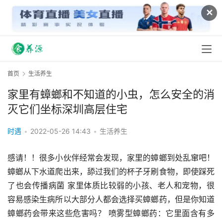
✕
首页
生活养生
家里有蟑螂和不知道的小虫，怎么安全的消
灭它们坐标深圳高层住宅
时遇
•
2022-05-26 14:43
•
生活养生
感请！！很多小伙伴经常会发现，家里的蟑螂到处乱窜吧！
蟑螂从下水道爬出来，舔过我们的杯子牙刷食物，即使踩死
了也会传播病菌 家里体质比较弱的小孩、老人和宠物，很
容易感染生病所以大部分人都会选择买蟑螂药，但是你知道
蟑螂药会带来这些危害吗？ 喷雾型蟑螂药：它里面含有多