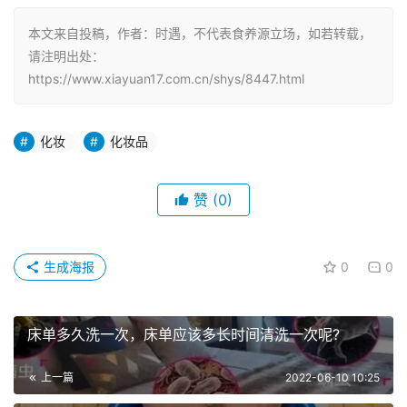
本文来自投稿，作者：时遇，不代表食养源立场，如若转载，
请注明出处：
https://www.xiayuan17.com.cn/shys/8447.html
化妆
化妆品
赞
(0)
生成海报
0
0
床单多久洗一次，床单应该多长时间清洗一次呢?
上一篇
2022-06-10 10:25