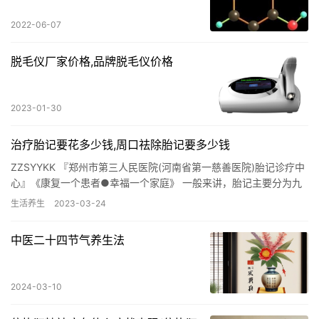
2022-06-07
脱毛仪厂家价格,品牌脱毛仪价格
2023-01-30
治疗胎记要花多少钱,周口祛除胎记要多少钱
ZZSYYKK 『郑州市第三人民医院(河南省第一慈善医院)胎记诊疗中
心』《康复一个患者●幸福一个家庭》 一般来讲，胎记主要分为九
种，有蒙古斑、咖啡牛奶斑、太田痣、色素痣、毛痣、皮脂…
生活养生
2023-03-24
中医二十四节气养生法
2024-03-10