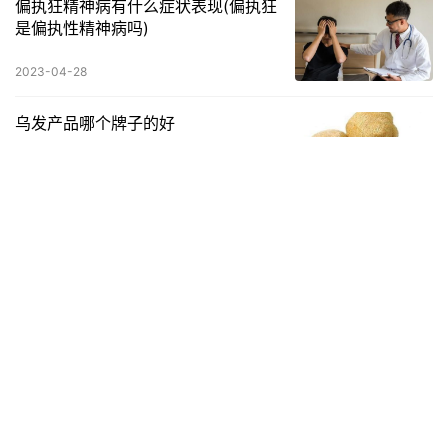
偏执狂精神病有什么症状表现(偏执狂
是偏执性精神病吗)
2023-04-28
乌发产品哪个牌子的好
2022-12-13
孕妇买防辐射衣服有用吗
怀孕期间穿上专业的防辐射衣服是孕妇健康孕期的保证，也是胎儿
健康的保护伞，防辐射衣服显然已经成为女性孕期的常穿衣服。但
随着防辐射衣服市场的发展，多种多样的防辐射衣服如何挑选购
生活养生
2023-04-17
买，穿什…
发表回复
请登录后评论...