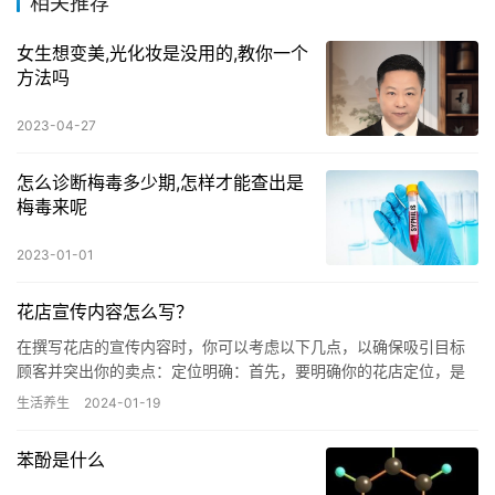
相关推荐
女生想变美,光化妆是没用的,教你一个
方法吗
2023-04-27
怎么诊断梅毒多少期,怎样才能查出是
梅毒来呢
2023-01-01
花店宣传内容怎么写？
在撰写花店的宣传内容时，你可以考虑以下几点，以确保吸引目标
顾客并突出你的卖点：定位明确：首先，要明确你的花店定位，是
追求高端品质，还是走亲民路线。这样，你的宣传内容才能与你的
生活养生
2024-01-19
品牌形…
苯酚是什么