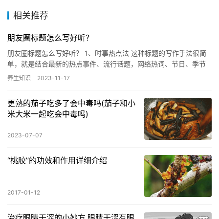
相关推荐
朋友圈标题怎么写好听？
朋友圈标题怎么写好听？ 1、时事热点法 这种标题的写作手法很简
单，就是结合最新的热点事件、流行话题，网络热词、节日、季节
等内容作为朋友圈文案的标题，通过蹭热度的方式，即好友对这种
养生知识
2023-11-17
热…
更熟的茄子吃多了会中毒吗(茄子和小
米大米一起吃会中毒吗)
2023-07-07
“桃胶”的功效和作用详细介绍
2017-01-12
治疗眼睛干涩的小妙方,眼睛干涩有眼