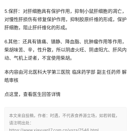
5.保肝：对肝细胞具有保护作用，抑制小鼠肝细胞的凋亡，
对慢性肝损伤有修复保护作用，抑制胶原纤维的形成，保护
肝细胞，阻止肝纤维化的形成。
6.其他：还具有镇痛、镇静、降血脂、抗肿瘤作用等作用，
柴胡味苦、辛，性升散，所以阴虚火旺、阴虚阳亢、肝风内
动、气机上逆者，不宜使用柴胡。
本内容由河北医科大学第三医院 临床药学部 副主任药师 解
皓审核
点这里，查看医生回答详情
本文来自投稿，作者：时遇，不代表食养源立场，如若转载，
请注明出处：
https://www.xiayuan17.com.cn/yszs/7546.html