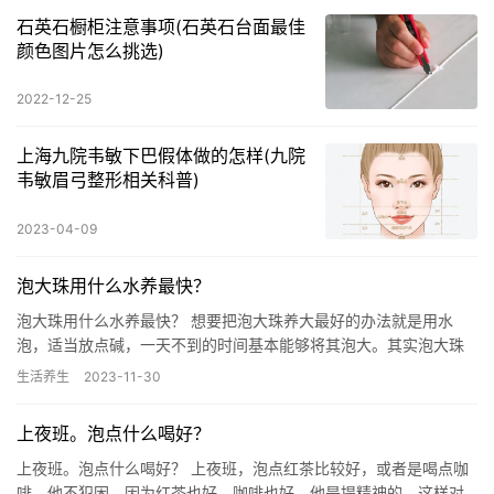
石英石橱柜注意事项(石英石台面最佳
颜色图片怎么挑选)
2022-12-25
上海九院韦敏下巴假体做的怎样(九院
韦敏眉弓整形相关科普)
2023-04-09
泡大珠用什么水养最快？
泡大珠用什么水养最快？ 想要把泡大珠养大最好的办法就是用水
泡，适当放点碱，一天不到的时间基本能够将其泡大。其实泡大珠
最先是用来养花的养分，因为泡大珠特殊的材质可以的缘故。可能
生活养生
2023-11-30
是颜色…
上夜班。泡点什么喝好？
上夜班。泡点什么喝好？ 上夜班，泡点红茶比较好，或者是喝点咖
啡，他不犯困，因为红茶也好，咖啡也好，他是提精神的，这样对