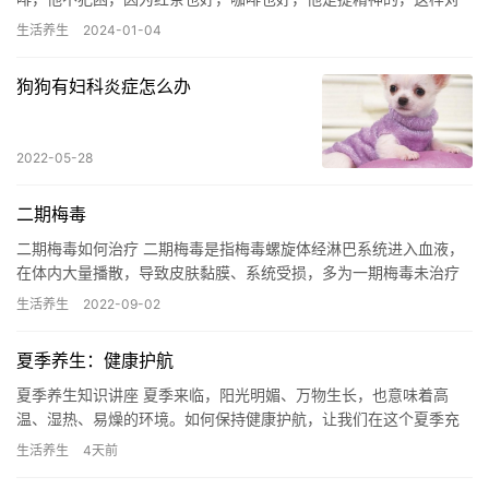
上夜班有一定的好处，不发困 学生上学可以泡点什么喝？ 为了身
生活养生
2024-01-04
体…
狗狗有妇科炎症怎么办
2022-05-28
二期梅毒
二期梅毒如何治疗 二期梅毒是指梅毒螺旋体经淋巴系统进入血液，
在体内大量播散，导致皮肤黏膜、系统受损，多为一期梅毒未治疗
或者治疗不彻底所致。治疗梅毒时，通常以青霉素作为首选药物，
生活养生
2022-09-02
二期…
夏季养生：健康护航
夏季养生知识讲座 夏季来临，阳光明媚、万物生长，也意味着高
温、湿热、易燥的环境。如何保持健康护航，让我们在这个夏季充
满活力？本文将为您讲解夏季养生的知识和技巧，助您度过一个舒
生活养生
4天前
适、健…