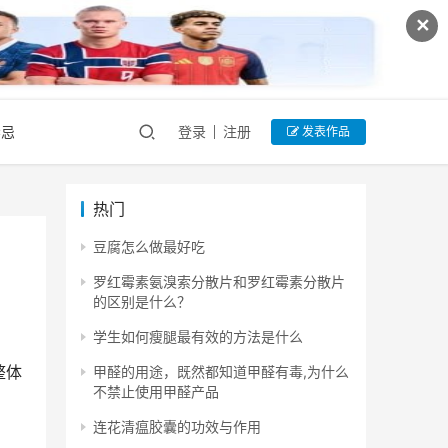
✕
禁忌
登录
注册
发表作品
热门
豆腐怎么做最好吃
罗红霉素氨溴索分散片和罗红霉素分散片
的区别是什么？
学生如何瘦腿最有效的方法是什么
整体
甲醛的用途，既然都知道甲醛有毒,为什么
不禁止使用甲醛产品
连花清瘟胶囊的功效与作用