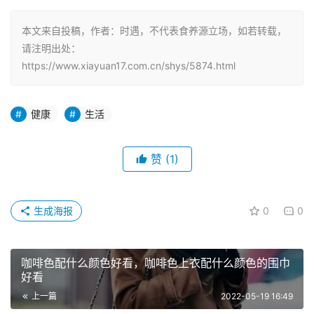
本文来自投稿，作者：时遇，不代表食养源立场，如若转载，
请注明出处：
https://www.xiayuan17.com.cn/shys/5874.html
健康
生活
赞
(1)
生成海报
0
0
咖啡色配什么颜色好看，咖啡色上衣配什么颜色的围巾
好看
上一篇
2022-05-19 16:49