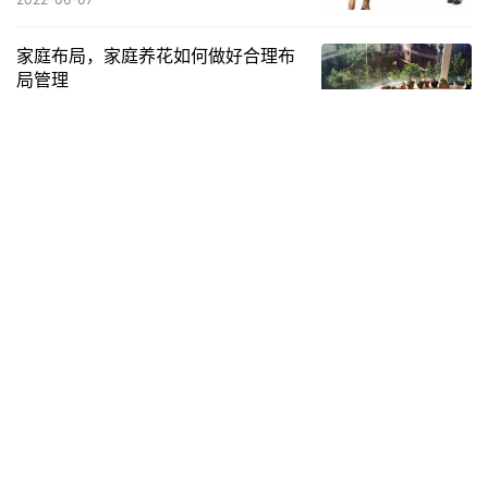
家庭布局，家庭养花如何做好合理布
局管理
2022-07-30
执业医师考试血气分析讲解,助理医师
血气分析题
2023-04-14
如何自制五谷养生粉？ 五谷杂粮生粉多久煮熟？
如何自制五谷养生粉？ 配方：黑米500克，黑豆500克，黑芝麻
200克，玉米片300克，小麦500克，红豆500克 辅料：白砂糖适
量 步骤 1.将所有原材料洗净分别用小碗装好备用，…
生活养生
2023-11-24
发表回复