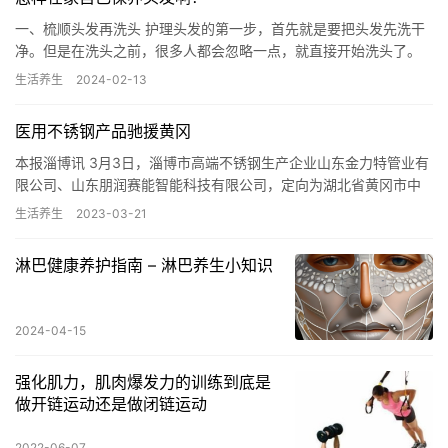
一、梳顺头发再洗头 护理头发的第一步，首先就是要把头发先洗干
净。但是在洗头之前，很多人都会忽略一点，就直接开始洗头了。
其实在洗头发之前应该先把头发先疏通之后再洗。这样的头发就会
生活养生
2024-02-13
更加…
医用不锈钢产品驰援黄冈
本报淄博讯 3月3日，淄博市高端不锈钢生产企业山东金力特管业有
限公司、山东朋润赛能智能科技有限公司，定向为湖北省黄冈市中
心医院捐赠医用不锈钢产品，价值26.7万元。 黄冈市是此次疫…
生活养生
2023-03-21
淋巴健康养护指南 – 淋巴养生小知识
2024-04-15
强化肌力，肌肉爆发力的训练到底是
做开链运动还是做闭链运动
2022-06-07