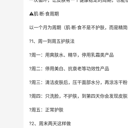
一次循环，让皮肤有一个健康稳定的周期，也能
⚠️肌·断·食周期
以一个月为周期（肌·断·食不是不护肤，而是精
?1、周一到周五护肤法
?周一：用爽肤水、精华，停用乳霜类产品
?周二：停用美白、抗衰老等功效性产品
?周三：清洁皮肤后，压干面部水分，再涂冻干粉
?周四：只洗脸，不护肤，到第四天你会发现皮肤
?周五：正常护肤
?2、周末两天这样做