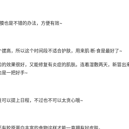
膜也是不错的办法，方便有效~
拔高，所以这个时间段不适合护肤，用来肌·断·食是最好了~
口的效果很好，又能修复有炎症的肌肤。连着湿敷两天，新冒出
也是一把好手~
效性可以提上日程，不过也不可以太贪心哦~
还有胶原蛋白丰富的食物这样才能一直拥有好皮肤。