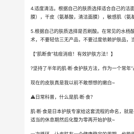
4.适度清洁。根据自己的肤质选择适合自己的洁
膜），干皮（氨基酸，清洁面膜），敏感肌（氨
5.根据自己的肤质选择是否刷酸。在常见的水杨
术，不要轻信三无产品，不要过度依赖护肤品，
【“肌断食”祛痘消痘！有效护肤方法！】
?坚持了半年的肌·断·食护肤方法，作为一个常年
现在的皮肤真是我以前不敢想想的嫩白~
⚠️日常科普，什么是肌·断·食？
肌·断·食是日本护肤专家给这套流程的命名，就
适当的休息期然后化整为零再开始护肤~