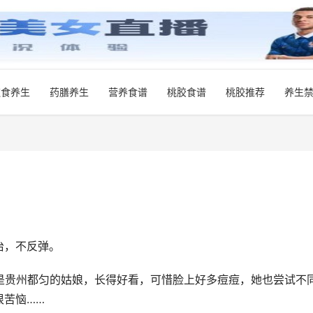
饮食养生
药膳养生
营养食谱
桃胶食谱
桃胶推荐
养生
治，不反弹。
是贵州都匀的姑娘，长得好看，可惜脸上好多痘痘，她也尝试不
很苦恼……