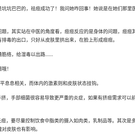
是坑坑巴巴的，祛痘成功了！我问她咋回事！她说是在她们那里
问题，其实站在中医的角度看，痘痘反应的是身体的问题，痘痘
有排毒的出口，只好从皮肤里拱出来，在脸上形成痘痘。
通筋络，给湿毒以出路……
错哦！
水平息息相关，而体内的激素则和皮肤状态挂钩。
手挤，手部细菌很容易导致更严重的炎症，如果有挤痘需求可以
长痘，要尽量控制饮食中脂类的摄入如肉类，乳制品等。其次是
魄对皮肤也有影响。