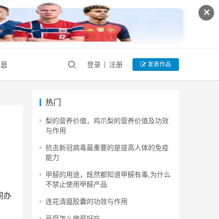
✕
禁忌
登录
注册
发表作品
热门
梨的营养价值，鸡爪梨的营养价值及功效
与作用
抗击新冠病毒最重要的是提高人体的免疫
能力
甲醛的用途，既然都知道甲醛有毒,为什么
不禁止使用甲醛产品
同办
连花清瘟胶囊的功效与作用
豆腐怎么做最好吃