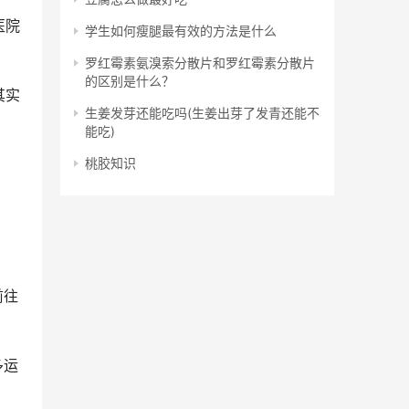
医院
学生如何瘦腿最有效的方法是什么
罗红霉素氨溴索分散片和罗红霉素分散片
的区别是什么？
其实
生姜发芽还能吃吗(生姜出芽了发青还能不
能吃)
桃胶知识
前往
多运