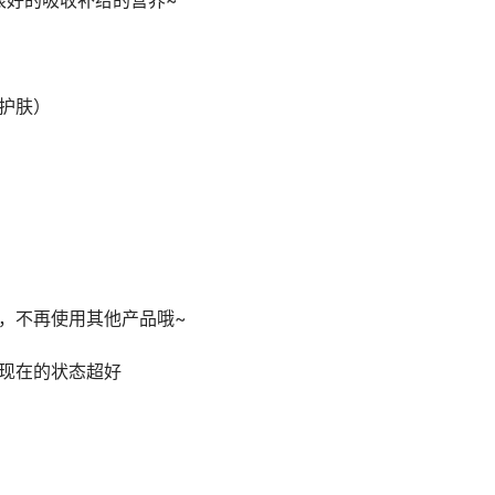
很好的吸收补给的营养~
简护肤）
，不再使用其他产品哦~
现在的状态超好