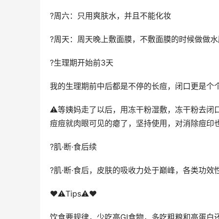
?周六：只用爽肤水，并且不能化妆
?周天：周天晚上敷面膜，不敷面膜的时候做做水
?生理期开始前3天
我的生理期前中后都是不停的长痘，闭口更是个个
⚠️等姨妈走了以后，用冻干粉湿敷，冻干粉去闭
痘痘就肉眼可见的瘪了，坚持使用，对消除痘印
?肌·断·食后续
?肌·断·食后，皮肤的吸收力处于巅峰，各类功
❤️⚠Tips⚠❤️
饮食要规律，少吃高GI食物，多吃粗粮和高蛋白