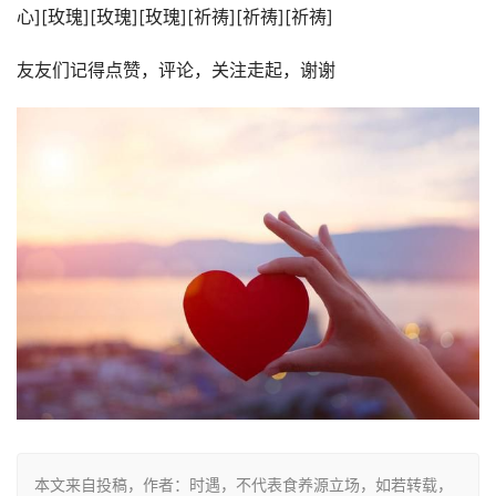
心][玫瑰][玫瑰][玫瑰][祈祷][祈祷][祈祷]
友友们记得点赞，评论，关注走起，谢谢
本文来自投稿，作者：时遇，不代表食养源立场，如若转载，