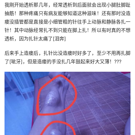
我刚开始透析那几年，经常透析到后面就会出现小腿肚脚趾
抽筋！那种疼痛只有病友能够知道这种滋味！还有那时没造
瘘没插管都是直接是小细管粗的针往手上动脉和静脉各扎一
针！其中动脉经常扎不到只能在脚上扎！所以有时真的不想
透析，因为扎针太痛了[泪奔]
后来手上造瘘后，扎针比没造瘘时好多了，至少不用再扎脚
了[呲牙]，但是造瘘的手没扎几年鼓起来好大又薄！???