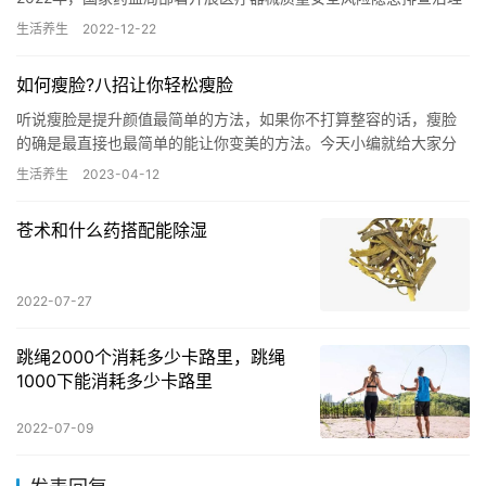
和规范彩色隐形眼镜生产经营行为专项整治，各级药品监管部门…
生活养生
2022-12-22
如何瘦脸?八招让你轻松瘦脸
听说瘦脸是提升颜值最简单的方法，如果你不打算整容的话，瘦脸
的确是最直接也最简单的能让你变美的方法。今天小编就给大家分
享八个瘦脸最有效的方法。 瘦脸按摩 手指并拢，将手掌虎口放于下
生活养生
2023-04-12
巴…
苍术和什么药搭配能除湿
2022-07-27
跳绳2000个消耗多少卡路里，跳绳
1000下能消耗多少卡路里
2022-07-09