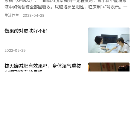
尿糖（U-GLU）：当血糖浓度增高到一定程度时，肾小管不能将尿
液中的葡萄糖全部回吸收，尿糖增高呈阳性，临床用“+”号表示。一
般情况下，尿糖可以反映出血糖的情况，但尿糖还受其他许多因…
生活养生
2023-04-28
做果酸对皮肤好不好
2022-05-29
拔火罐减肥有效果吗，身体湿气重拔
火罐到底有效果吗
2022-11-30
生地黄的功效？ 洋地黄类药物的功效？
生地黄的功效？ 生地黄主要是能够起到清热凉血的作用，如果患者
有高热或者是口渴，包括舌头发黄，内火过旺的情况下都是可以吃
生地黄进行治疗的，同时也是可以治疗各种血热各种出血症，但是
生活养生
2023-11-26
每次…