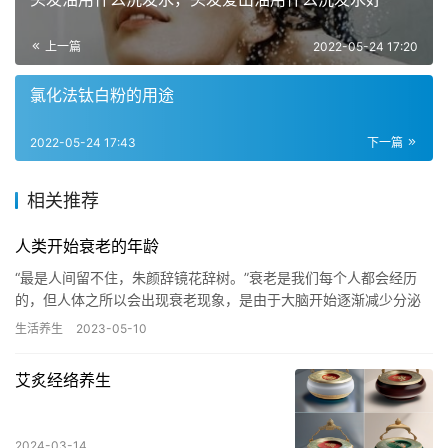
上一篇
2022-05-24 17:20
氯化法钛白粉的用途
2022-05-24 17:43
下一篇
相关推荐
人类开始衰老的年龄
“最是人间留不住，朱颜辞镜花辞树。”衰老是我们每个人都会经历
的，但人体之所以会出现衰老现象，是由于大脑开始逐渐减少分泌
一种抗衰老的物质——髓鞘，髓鞘作用于人体，可以起到抗衰老、
生活养生
2023-05-10
增强…
艾炙经络养生
2024-03-14