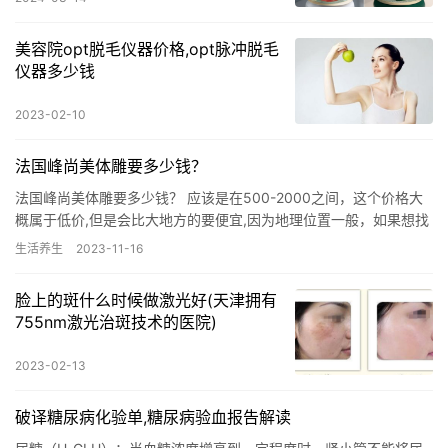
美容院opt脱毛仪器价格,opt脉冲脱毛
仪器多少钱
2023-02-10
法国峰尚美体雕要多少钱？
法国峰尚美体雕要多少钱？ 应该是在500-2000之间，这个价格大
概属于低价,但是会比大地方的要便宜,因为地理位置一般，如果想找
个好点的，就需要加钱另选，自己考虑好性价比和需求。 …
生活养生
2023-11-16
脸上的斑什么时候做激光好(天津拥有
755nm激光治斑技术的医院)
2023-02-13
破译糖尿病化验单,糖尿病验血报告解读