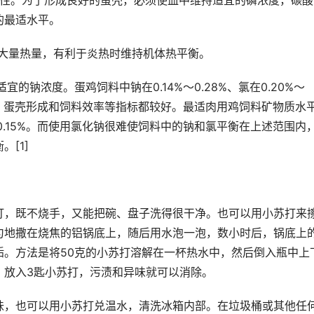
动性。为了形成良好的蛋壳，必须使血中维持适宜的磷浓度，碳酸
的最适水平。
走大量热量，有利于炎热时维持机体热平衡。
的钠浓度。蛋鸡饲料中钠在0.14%～0.28%、氯在0.20%～
重、蛋壳形成和饲料效率等指标都较好。最适肉用鸡饲料矿物质水
12%～0.15%。而使用氯化钠很难使饲料中的钠和氯平衡在上述范围内
[1]
打，既不烧手，又能把碗、盘子洗得很干净。也可以用小苏打来
匀地撒在烧焦的铝锅底上，随后用水泡一泡，数小时后，锅底上
垢。方法是将50克的小苏打溶解在一杯热水中，然后倒入瓶中上
，放入3匙小苏打，污渍和异味就可以消除。
味，也可以用小苏打兑温水，清洗冰箱内部。在垃圾桶或其他任