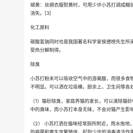
褪黄：丝绸衣服熨黄时，可用少许小苏打调成糊
消失。[3]
化工原料
碳酸氢钠同时也是我国著名科学家侯德榜先生所采
受热分解制得。
除臭
小苏打粉末可以吸收空气中的游离酸，而很多食
不明显。可以洒在垃圾桶，厨余上，卫生间等各
（1）猫砂除臭，家庭养猫的家长，可以清除猫
中的臭味，而小苏打本身无味，不会对猫产生影
（2） 小苏打洒在猫咪经常厕所附近，用水拖地
的病菌和寄生虫繁殖体，起到少许的消毒清洁作