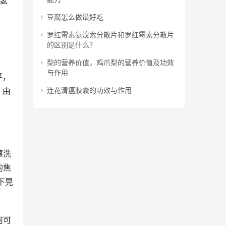
氢
豆腐怎么做最好吃
罗红霉素氨溴索分散片和罗红霉素分散片
的区别是什么？
梨的营养价值，鸡爪梨的营养价值及功效
与作用
平，
连花清瘟胶囊的功效与作用
，由
擦洗
的焦
下晃
何可