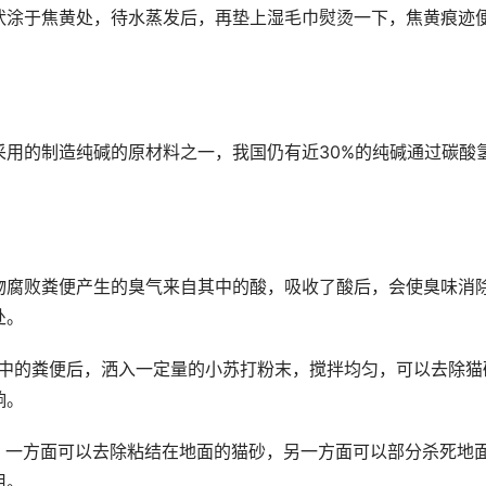
状涂于焦黄处，待水蒸发后，再垫上湿毛巾熨烫一下，焦黄痕迹
用的制造纯碱的原材料之一，我国仍有近30%的纯碱通过碳酸
物腐败粪便产生的臭气来自其中的酸，吸收了酸后，会使臭味消
处。
砂中的粪便后，洒入一定量的小苏打粉末，搅拌均匀，可以去除猫
响。
，一方面可以去除粘结在地面的猫砂，另一方面可以部分杀死地
用。