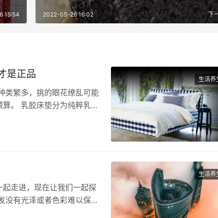
6 15:54
2022-05-26 16:02
下
才是正品
生活养
种类繁多，挑的眼花缭乱可能
算。 乳胶床垫分为纯粹乳胶
生活养
一起走进，现在让我们一起探
发没有光泽或者色彩难以保
头…