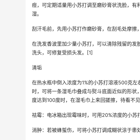
痘，可定期适量用小苏打调至磨砂膏状洗脸，有
湿。
刮汗毛前，先用小苏打作磨砂膏，在刮毛处摩擦
在洗发香波里加少量小苏打，可以清除残留的发
洗头，可修复受损头发。[1]
清垢
在热水瓶中倒入浓度为1%的小苏打溶液500克
时，可将一条湿毛巾叠成与熨斗底面近似的形状
度达到100度时，在湿毛巾上来回搓擦，待看不
祛霉：电冰箱出现霉味时，可用20%浓度的小苏
消肿：若被蜂蜇伤，可将小苏打调成糊状涂于患