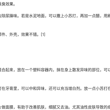
除臭效果。
去除尿躁味。若是水泥地面，可以撒上小苏打，再加一点醋，用
件、外壳，效果不错。[1]
混合起来，放在一个塑料容器内，抹在身上散发异味的部位，可
打在牙膏里，可以中和异味，还可以充当增白剂。放一点小苏打
片做面膜，有助于改善肌肤，细腻又去油。尤其油性皮肤导致的