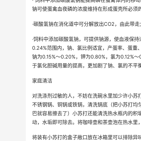
· 饲料中添加碳酸氢钠能提高磷在蛋禽体内的移
钠可使蛋禽血夜磷的浓度维持在形成蛋壳所必须
·碳酸氢钠在消化道中可分解放出CO2，由此带
·饲料中添加碳酸氢钠，可提供钠源，使血液保持适宜
0.24%范围内，钠、氯比例适宜，产蛋率、蛋
钠为0.15%～0.20%，钾为0.80%，氯为0.
于氯化胆碱用量的提高，更加剧了钠、氯的不平衡。
家庭清洁
对洗涤剂过敏的人，不妨在洗碗水里加少许小苏
不锈钢锅、铜锅或铁锅，清洗锅底（把小苏打均
巴就容易擦去了）小苏打还能清洗热水瓶内的积
动，水垢即可除去。将咖啡壶和茶壶泡在热水里
将装有小苏打的盒子敞口放在冰箱里可以排除异