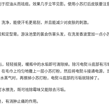
利于控油从而祛痘。效果几乎立竿见影。使用小苏打后皮肤要注
，洗净，能使汗毛更易刮，并且能减少对皮肤的刺激。
胶和定型膏。游泳池里的氯会伤害头发，在洗发香波里加一点小
左右，轻轻摇晃，暖瓶中的水垢即可清除掉。除污电熨斗底部有污
，在毛巾上均匀地撒上一层小苏打粉，然后将电熨斗接通电源，
见水蒸气时，再擦掉小苏打粉，电熨斗底部的污垢就除掉了。
打水擦洗，既可祛除霉味又能除去污垢。
处，有消肿止痛的作用。