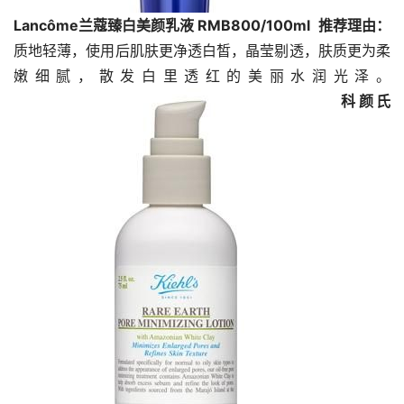
Lancôme兰蔻臻白美颜乳液 RMB800/100ml 
推荐理由：
质地轻薄，使用后肌肤更净透白皙，晶莹剔透，肤质更为柔
嫩细腻，散发白里透红的美丽水润光泽。
科颜氏