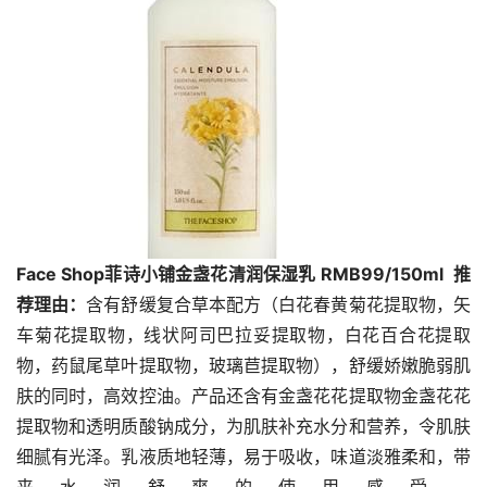
Face Shop
菲诗小铺金盏花清润保湿乳 
RMB
99
/150ml 
推
荐理由：
含有舒缓复合草本配方（白花春黄菊花提取物，矢
车菊花提取物，线状阿司巴拉妥提取物，白花百合花提取
物，药鼠尾草叶提取物，玻璃苣提取物），舒缓娇嫩脆弱肌
肤的同时，高效控油。产品还含有金盏花花提取物金盏花花
提取物和透明质酸钠成分，为肌肤补充水分和营养，令肌肤
细腻有光泽。乳液质地轻薄，易于吸收，味道淡雅柔和，带
来水润舒爽的使用感受。