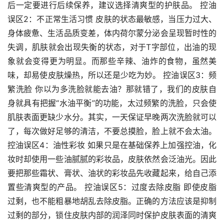
后一定要进行后续保养，建议选择清爽型的护肤品。 控油
误区2：不正常生活习惯 皮肤的状态最敏感，当压力过大、
身体疲惫、生活品质变差，体内荷尔蒙分泌会呈现暂时性的
失调，肌肤就会出现失衡的状态，对于T字部位，出油的现
象就会变得更为明显。而那些辛辣、油炸的食物，虽然美
味，却易使皮肤燥热，所以还是少吃为妙。 控油误区3：频
繁洗脸 你以为多洗脸就能去油？那就错了，我们的皮肤自
身就具有把握“水油平衡”的功能，太过频繁的洗脸，只会使
肌肤表面更缺少水分。其实，一天保证早晚两次洗脸就可以
了，每次做好足够的清洁，不要总摸脸，脸上就不会太油。 
控油误区4：油性彩妆 如果只是在基础保养上加强控油，化
妆时却使用一些油腻腻的彩妆品，皮肤依然会泛油光。因此
要把那些霜状、膏状、油状的彩妆品先收藏起来，给自己添
置些清爽型的产品。 控油误区5：过度去除皮脂 即使皮脂
过剩，也不能粗暴地胡乱去除皮脂。正确的方法应该是抑制
过剩的部分，锁住皮肤内部的润泽同时保护皮肤表面的清爽