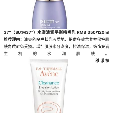
37°（SU:M37°）水漾清润平衡啫喱乳 RMB 350/120ml
推荐理由：
清爽的啫哩状乳液质地，提供多效营养并保护肌
肤角质避免受损。增加肌肤水分密度，控油保湿，缔造充满
生机的水润肌肤。
雅漾祛