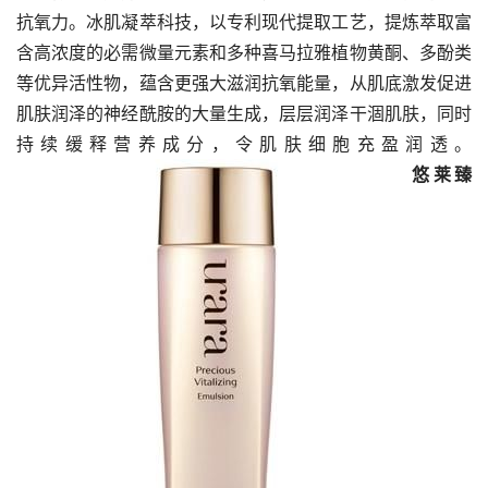
抗氧力。冰肌凝萃科技，以专利现代提取工艺，提炼萃取富
含高浓度的必需微量元素和多种喜马拉雅植物黄酮、多酚类
等优异活性物，蕴含更强大滋润抗氧能量，从肌底激发促进
肌肤润泽的神经酰胺的大量生成，层层润泽干涸肌肤，同时
持续缓释营养成分，令肌肤细胞充盈润透。
悠莱臻