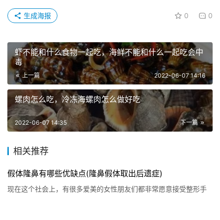
生成海报
0
0
虾不能和什么食物一起吃，海鲜不能和什么一起吃会中
毒
上一篇
2022-06-07 14:16
螺肉怎么吃，冷冻海螺肉怎么做好吃
2022-06-07 14:35
下一篇
相关推荐
假体隆鼻有哪些优缺点(隆鼻假体取出后遗症)
现在这个社会上，有很多爱美的女性朋友们都非常愿意接受整形手
术，以此来提高自己的颜值，在多种多样的整形手术方法中，最常
使用的就是进行隆鼻手术，同时在众多的方法中最常使用的也是假
生活养生
2023-03-14