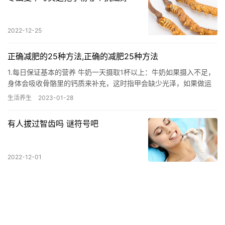
2022-12-25
正确减肥的25种方法,正确的减肥25种方法
1.每日保证基本的营养 牛奶一天摄取1杯以上：牛奶如果摄入不足，
身体会吸收骨骼里的钙质来补充，这时指甲会缺少光泽，如果做运
动，还容易受伤。 鸡蛋每天一个：新鲜的鸡蛋中含有小鸡孵化前…
生活养生
2023-01-28
有人拔过智齿吗 谜符号吧
2022-12-01
参芪五味子胶囊是处方药吗
新京报讯（记者 刘旭）8月23日，国家药监局宣布，根据相关规
定，经过论证和审定，参芪五味子胶囊、小儿七星茶颗粒、妇康胶
囊、参芪咀嚼片4种药品由处方药转化为非处方药。 参芪五味子胶
生活养生
2023-04-13