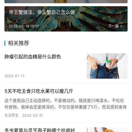
帝王蟹做法，帝王蟹自己怎么做
2022-06-18 10:17
下一篇
相关推荐
肿瘤引起的血精是什么颜色
2023-01-11
5天不吃主食只吃水果可以瘦几斤
这个是我自己主动选择的，不是被动的。我就是只喝清水，不吃任
何食物，我体会还是很深的，不仅仅是体重瘦了5斤，而且感到身体
更轻盈了，更健康了，是一段难忘的经历和体验。 并不是让大家去
生活养生
2023-02-21
效…
冬虫夏草与灵芝孢子粉哪个抗癌好