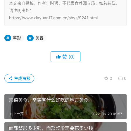
本文来自投稿，作者：时遇，不代表食养源立场，如若转载，
请注明出处：
https://www.xiayuan17.com.cn/shys/9241.html
整形
美容
赞
(0)
生成海报
0
0
常德美食，常德有什么好吃的地方美食
上一篇
2022-06-20 09:57
面部整形多少钱，面部整形需要花多少钱