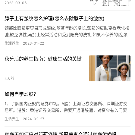
2023-03-06
脖子上有皱纹怎么护理(怎么去除脖子上的皱纹)
颈部比面部更容易形成皱纹,随著年龄的增长,颈部的皮肤变得老化松
弛,缺乏弹性,再加上经常活动和受到阳光的洗礼,如果不保养的话,颈
纹随时会在不知不觉间出现。颈纹是老化的标志,如果不注意…
生活养生
2023-01-22
秋分后的养生指南：健康生活的关键
4天前
如何自学炒股？
1、了解国内正规的证券市场。A股：上海证券交易所、深圳证券交
易所。港股：香港证券交易所，需要开通港股通，对资金有入门要
求。 2、了解股票的类别。上证股票：以6开头的股票，以大盘蓝
生活养生
2024-02-27
筹…
雾霾天如何应对新冠疫情,新冠病毒会通过雾霾传播吗