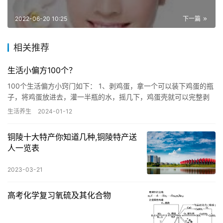
2022-06-20 10:25
下一篇
相关推荐
生活小偏方100个？
100个生活偏方小窍门如下： 1、剥鸡蛋，拿一个可以装下鸡蛋的瓶
子，将鸡蛋放进去，灌一半瓶的水，摇几下，鸡蛋壳就可以完整剥
下来了。 2、眼睛进了小灰尘，闭上眼用力咳嗽几次，灰尘就会…
生活养生
2024-01-12
铜陵十大特产你知道几种,铜陵特产送
人一览表
2023-03-21
高考化学复习氧硫及其化合物