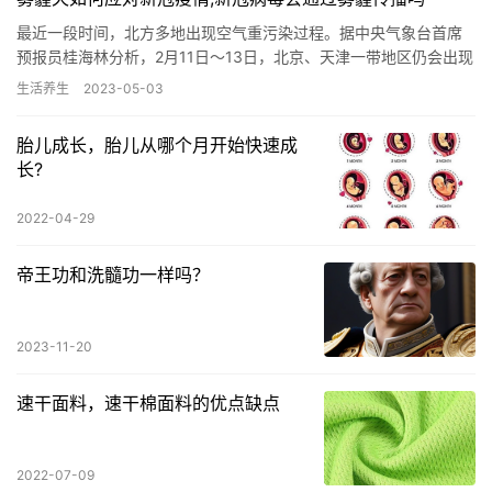
最近一段时间，北方多地出现空气重污染过程。据中央气象台首席
预报员桂海林分析，2月11日～13日，北京、天津一带地区仍会出现
大雾天气并伴有中至重度污染。 空气质量差且流动性不佳，雾霾…
生活养生
2023-05-03
胎儿成长，胎儿从哪个月开始快速成
长?
2022-04-29
帝王功和洗髓功一样吗？
2023-11-20
速干面料，速干棉面料的优点缺点
2022-07-09