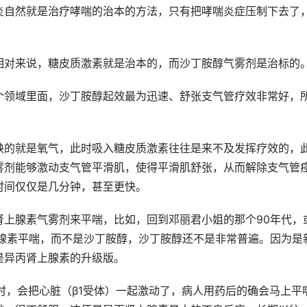
炎自然就是治疗哮喘的治本的方法，只有把哮喘炎症压制下去了
相对来说，糖皮质激素就是治本的，而沙丁胺醇气雾剂是治标的
个领域里面，沙丁胺醇起效最为迅速、舒张支气管疗效非常好，
缺的就是氧气，此时吸入糖皮质激素往往是来不及发挥疗效的，
雾剂能够激动支气管平滑肌，使得平滑肌舒张，从而解除支气管
时间仅仅是几分钟，甚至更快。
肾上腺素气雾剂来平喘，比如，回到邓丽君小姐的那个90年代，
上腺素平喘，而不是沙丁胺醇，沙丁胺醇还不是非常普遍。因为是
是异丙肾上腺素的升级版。
时，会把心脏（β1受体）一起激动了，病人用药后的确会马上平