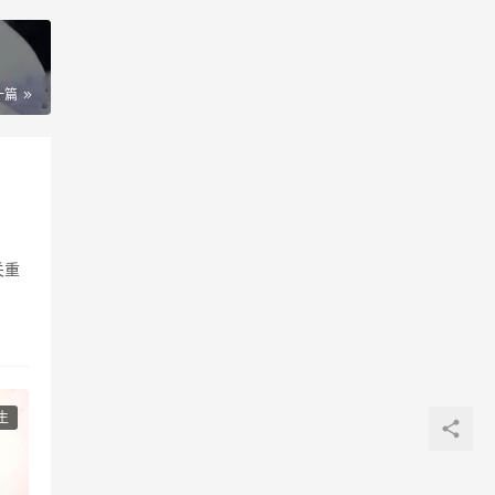
一篇
关重
生