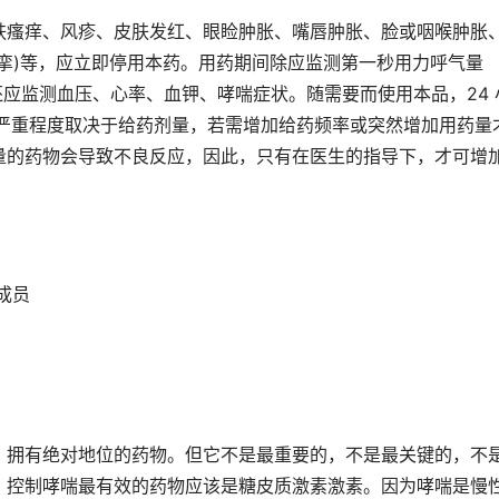
肤瘙痒、风疹、皮肤发红、眼睑肿胀、嘴唇肿胀、脸或咽喉肿胀
挛)等，应立即停用本药。用药期间除应监测第一秒用力呼气量
，还应监测血压、心率、血钾、哮喘症状。随需要而使用本品，24 
和严重程度取决于给药剂量，若需增加给药频率或突然增加用药量
量的药物会导致不良反应，因此，只有在医生的指导下，才可增
成员
。
、拥有绝对地位的药物。但它不是最重要的，不是最关键的，不
，控制哮喘最有效的药物应该是糖皮质激素激素。因为哮喘是慢