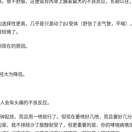
跳，很不舒服，这便是异丙肾上腺素最大的不良反应，长期以往
的选择性更高，几乎是只激动了β2受体（舒张了支气管，平喘）
很轻微了。
到现在的原因。
经大为降低。
病人会有头痛的不良反应。
分钟起效，而且用一喷就行了。但现在要喷好几喷，而且要好几
的是，我不排除沙丁胺醇耐受了，但更重要的是，你的哮喘病情