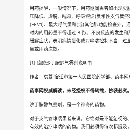
用药提醒，一般情况下，用药期间患者如出现皮
压降低、虚脱、喘息、呼吸短促(反常性支气管痉
(FEV1)、最大呼气量和(或)其他肺功能检查外
时内的用药量不得超过 8 揿。不良反应的发生
缓解症状，表明病情恶化或对哮喘控制不当，过
量或用药次数。
[1] 硫酸沙丁胺醇气雾剂说明书
作者：袁菱 宿迁市第一人民医院药学部、药事网
药事网权威解读，未经授权不得转载，抄袭必究
沙丁胺醇气雾剂，是一个神奇的药物。
对于支气管哮喘患者来说，它绝对是不能忽视的
有效的治疗哮喘的药物。我们必须得每次都提及