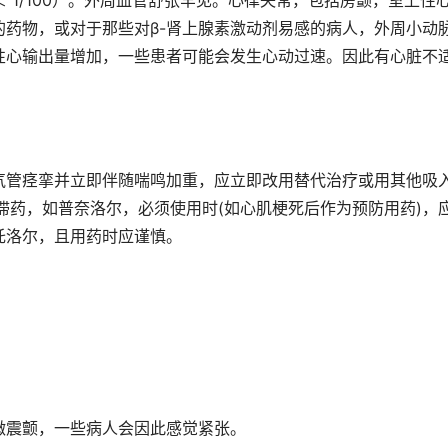
且 ＜ 1/100）。外周血管舒张罕见。心律失常，包括房颤，室上性
药物，或对于那些对β-肾上腺素激动剂易感的病人，外周小动
性心输出量增加，一些患者可能会发生心动过速。因此有心脏不
气管痉挛并立即伴随喘鸣加重，应立即改用替代治疗或用其他吸
阻滞药，如普奈洛尔，必须使用时(如心肌梗死后作为预防用药)，
托洛尔，且用药时应谨慎。
微震颤，一些病人会因此感觉紧张。