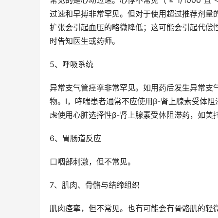
常见的是心动过速。心悸不常见（ ≥ 1/1000 
过速和早搏非常罕见。但对于使用超过推荐剂量的
扩张会引起血压的略微降低；这可能会引起代偿
时告知医生或药师。
5、呼吸系统
异常支气管痉挛非常罕见。如用药后发生异常支
物。I，哮喘患者通常不应使用β-肾上腺素受体
虑使用心脏选择性β-肾上腺素受体阻滞药，如美
6、胃肠道反应
口咽部刺激，但不常见。
7、肌肉、骨骼与结缔组织
肌肉痉挛，但不常见。也有可能会有骨骼肌的轻