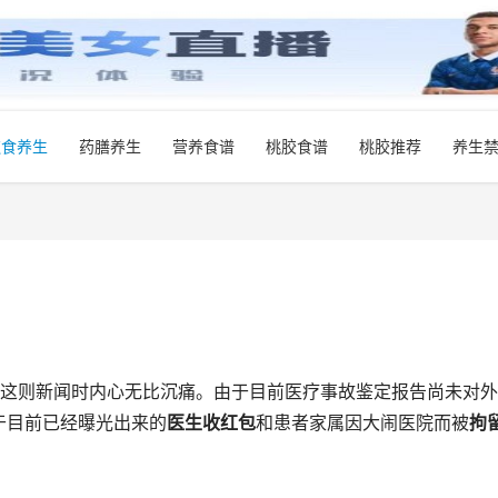
饮食养生
药膳养生
营养食谱
桃胶食谱
桃胶推荐
养生
到这则新闻时内心无比沉痛。由于目前医疗事故鉴定报告尚未对
于目前已经曝光出来的
医生收红包
和患者家属因大闹医院而被
拘