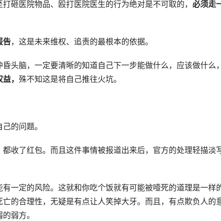
至打砸医院物品、殴打医院医生的行为绝对是不可取的，
必须走
报告
，这是未来维权、追责的最根本的依据。
冲昏头脑，一定要清晰的知道自己下一步能做什么，应该做什么
权益，
殊不知这是将自己推往火坑。
自己的问题。
，都收了红包。而且这件事情被报道出来后，官方的处理轻描淡
能有一定的风险。这就和你吃个饭就有可能被噎死的道理是一样
死亡的合理性，无疑是有点让人笑掉大牙。而且，有点欺负人的
弱的弱方。