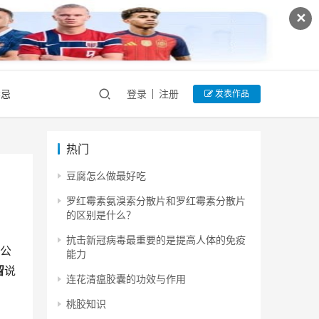
✕
禁忌
登录
注册
发表作品
热门
豆腐怎么做最好吃
罗红霉素氨溴索分散片和罗红霉素分散片
的区别是什么？
抗击新冠病毒最重要的是提高人体的免疫
外公
能力
留
说
连花清瘟胶囊的功效与作用
桃胶知识