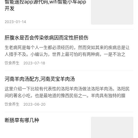
2022-05-12 16:17
下一篇
相关推荐
地瓜干吃法大全(成品地瓜干的吃法)
2023-01-30
智能遥控app源代码,wifi智能小车app
开发
2023-01-14
肝腹水是否会传染依病因而定性肝损伤
生老病死是每个人一生都必须经历的，然而突如其来的疾病总是让
人措手不及。小编认为，世界上最可怕的有两种病，一是不治之
症，给人带来绝望与无可奈何，二是传染病，给人带来忧虑与不可