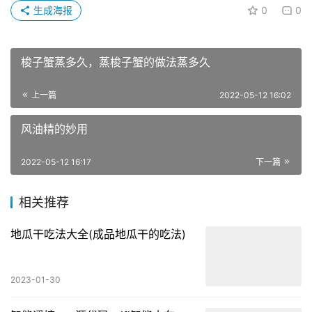
本文来自投稿，作者：时遇，不代表食养源立场，如若转载，
请注明出处：
https://www.xiayuan17.com.cn/ysys/4548.html
不粘锅
技巧
炸鱼
粘锅
赞
(0)
生成海报
0
0
梭子蟹蒸多久，蒸梭子蟹的做法蒸多久
上一篇
2022-05-12 16:02
风油精的妙用