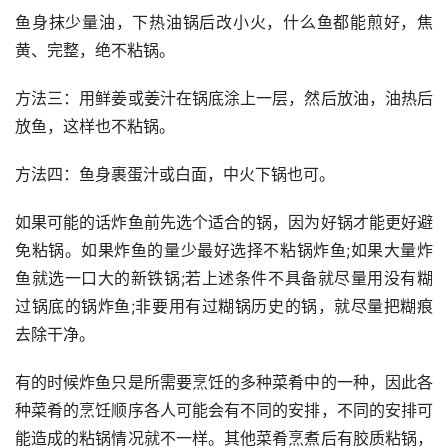
鱼身抹少量油，下热油锅后改小火，什么鱼都能煎好，焦
黄、完整，绝不粘锅。
方法三：用鲜姜或姜汁在锅底涂上一层，然后放油，油热后
放鱼，这样也不粘锅。
方法四：鱼身裹蛋汁或白面，中火下锅也可。
如果可能的话炸鱼前先选个适合的锅，因为好锅才能更好避
免粘锅。如果炸鱼的量少最好选择不粘锅炸鱼;如果大量炸
鱼就选一口大的新铁锅;若上述条件不具备就尽量用没有糊
过锅底的锅炸鱼;非要用有过糊锅历史的锅，就尽量把糊痕
去除干净。
有的时候炸鱼只是所需要烹饪的多种菜肴中的一种，因此各
种菜肴的烹饪顺序各人可能会有不同的安排，不同的安排可
能造成的粘锅情况就不一样。其他菜肴烹煮后有胶质粘锅，