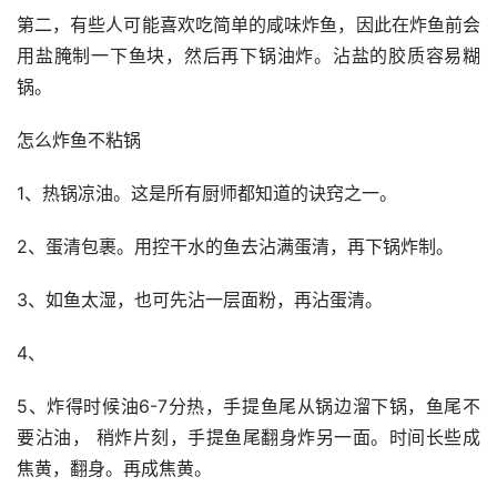
第二，有些人可能喜欢吃简单的咸味炸鱼，因此在炸鱼前会
用盐腌制一下鱼块，然后再下锅油炸。沾盐的胶质容易糊
锅。
怎么炸鱼不粘锅
1、热锅凉油。这是所有厨师都知道的诀窍之一。
2、蛋清包裹。用控干水的鱼去沾满蛋清，再下锅炸制。
3、如鱼太湿，也可先沾一层面粉，再沾蛋清。
4、
5、炸得时候油6-7分热，手提鱼尾从锅边溜下锅，鱼尾不
要沾油， 稍炸片刻，手提鱼尾翻身炸另一面。时间长些成
焦黄，翻身。再成焦黄。