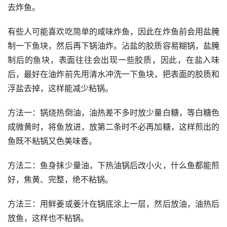
去炸鱼。
有些人可能喜欢吃简单的咸味炸鱼，因此在炸鱼前会用盐腌
制一下鱼块，然后再下锅油炸。沾盐的胶质容易糊锅，盐腌
制后的鱼块，表面往往会出现一些胶质，因此，在盐入味
后，最好在油炸前先用清水冲洗一下鱼块，把表面的胶质和
浮盐去掉，这样能减少粘锅。
方法一：锅烧热倒油，油热差不多时放少量白糖，等白糖色
成微黄时，将鱼放进，放第二条时不必再加糖，这样煎出的
鱼既不粘锅又色美味香。
方法二：鱼身抹少量油，下热油锅后改小火，什么鱼都能煎
好，焦黄、完整，绝不粘锅。
方法三：用鲜姜或姜汁在锅底涂上一层，然后放油，油热后
放鱼，这样也不粘锅。