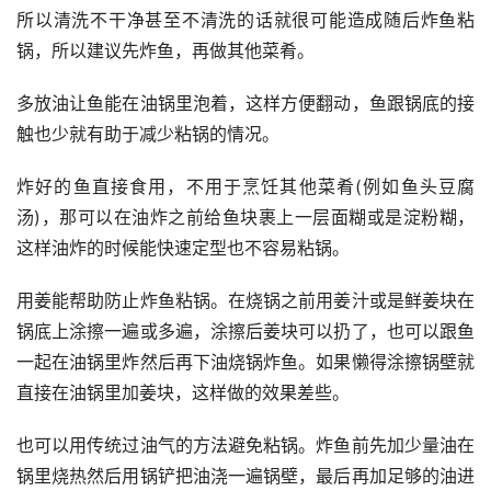
所以清洗不干净甚至不清洗的话就很可能造成随后炸鱼粘
锅，所以建议先炸鱼，再做其他菜肴。
多放油让鱼能在油锅里泡着，这样方便翻动，鱼跟锅底的接
触也少就有助于减少粘锅的情况。
炸好的鱼直接食用，不用于烹饪其他菜肴(例如鱼头豆腐
汤)，那可以在油炸之前给鱼块裹上一层面糊或是淀粉糊，
这样油炸的时候能快速定型也不容易粘锅。
用姜能帮助防止炸鱼粘锅。在烧锅之前用姜汁或是鲜姜块在
锅底上涂擦一遍或多遍，涂擦后姜块可以扔了，也可以跟鱼
一起在油锅里炸然后再下油烧锅炸鱼。如果懒得涂擦锅壁就
直接在油锅里加姜块，这样做的效果差些。
也可以用传统过油气的方法避免粘锅。炸鱼前先加少量油在
锅里烧热然后用锅铲把油浇一遍锅壁，最后再加足够的油进