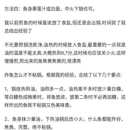
方法四：鱼身裹蛋汁或白面，中火下锅也可。
我以前煎鱼的时候虽说放了食盐,但还是会沾锅.时间就了就
总结出经验了
不光要把锅洗乾净,油热的时候放入食盐.最重要的一点就是
油的温度不能太高.大概热到6,7分,这时候也应该关小火.这样
慢慢煎,煎出来的鱼焦黄焦黄的,很漂亮
炸鱼怎么才不粘锅。根据我的经验，总结了以下几个要点:
1、锅烧热倒油，油倒多一点，油热差不多时放少量白糖，
等白糖色成微黄时，将鱼放进，放第二条时不必再加糖，这
样炸出的鱼既不粘锅又色美味香。
2、鱼身抹少量油，下热油锅后改小火，什么鱼都能炸好，
焦黄、完整，绝不粘锅。