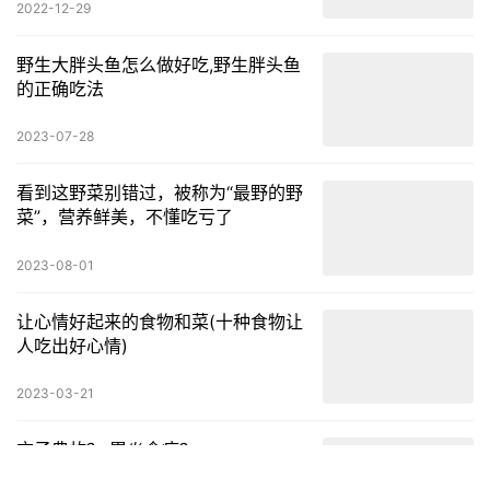
饮食养生
2023-07-18
控制。就…
河南羊肉汤配方,河南灵宝羊肉汤
这里介绍一下比较有代表性的洛阳羊肉汤做法洛阳羊肉汤。洛阳民
间的著名小吃，也是最地道的豫西民俗之一。羊肉具有独特的膻
味，主要是因为脂肪中含有石碳酸的成分，去掉脂肪之后，羊肉便
饮食养生
2023-06-20
不会再有…
断肠草有哪几种
2022-12-29
野生大胖头鱼怎么做好吃,野生胖头鱼
的正确吃法
2023-07-28
看到这野菜别错过，被称为“最野的野
菜”，营养鲜美，不懂吃亏了