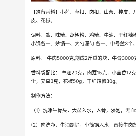
【准备香料】小茴、草扣、肉扣、山奈、桂皮、
皮、花椒。
调料：盐、味精、胡椒粉、鸡精、牛油、干红辣椒
小锅各一、炒锅一、大勺漏勺 各一、中号盆3个
原料： 牛肉5000克,剖成2斤重的块，牛骨30
香料袋配比： 草寇20克，肉蔻15克，小茴香12克
个，艾草3克，花椒50g，干红辣椒30g。
制作方法： 
（1）洗净牛骨头，大盆入水，入骨，浸泡，无血
(2）肉洗净，牛油剔除，小筒锅入水，直接牛肉