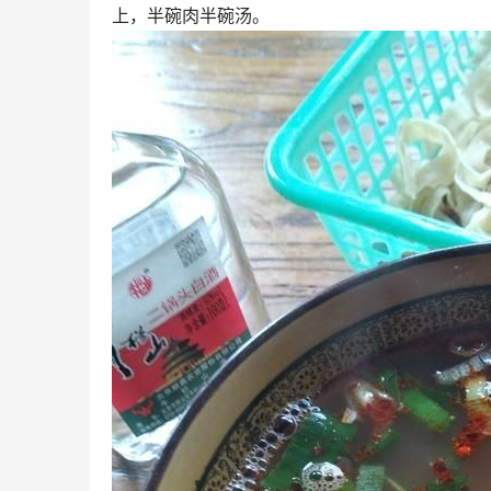
上，半碗肉半碗汤。