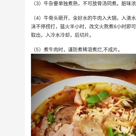
（3）牛杂要单独煮熟，不可放骨汤同煮。脏味浓
（4）牛骨头砸开、汆好水的牛肉入大锅，入清水
沫不停捞打，猛火半小时，改文火熬煮6小时即可
取出，入冷水冷却，后切片。 
（5）煮牛肉时，谨防煮稀溶煮烂,不成片。