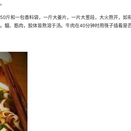
。 
50斤和一包香料袋，一斤大姜片，一片大葱段，大火熬开，如
。髓、筋肉，胶体皆熬溶于汤。牛肉在40分钟时用筷子插看是