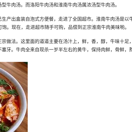
汤型牛肉汤。而洛阳牛肉汤和淮南牛肉汤属浓汤型牛肉汤。
已生产出盒装自泡式方便餐，走进了全国超市。淮南牛肉汤是以
可饱。现在，走进超市随手可购，品偿到正宗淮南牛肉美味喲。
正宗做法。这里面的道道主要在汤汁上，鲜，香，醇，牛味十足
不塞牙。牛肉全来自现杀一岁半左右的黄牛，保持肉鲜，骨鲜，