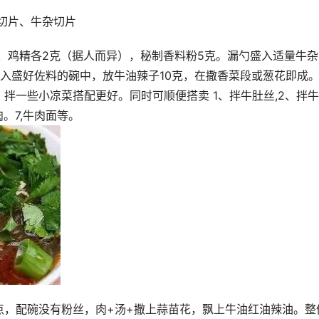
切片、牛杂切片 
、鸡精各2克（据人而异），秘制香料粉5克。漏勺盛入适量牛杂
倒入盛好佐料的碗中，放牛油辣子10克，在撒香菜段或葱花即成。
拌一些小凉菜搭配更好。同时可顺便搭卖 1、拌牛肚丝,2、拌
肉。7,牛肉面等。
点，配碗没有粉丝，肉+汤+撒上蒜苗花，飘上牛油红油辣油。整