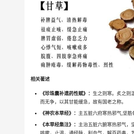
相关著述
《珍珠囊补遗药性赋》：
生之则寒。炙之则
而无争，以其甘能缓急，故有国老之称。
《神农本草经》：
主五脏六府寒热邪气,坚筋骨
《本草经集注》：
主治五脏六腑寒热邪气，
咳嗽，止渴，通经脉，利血气，解百药毒，