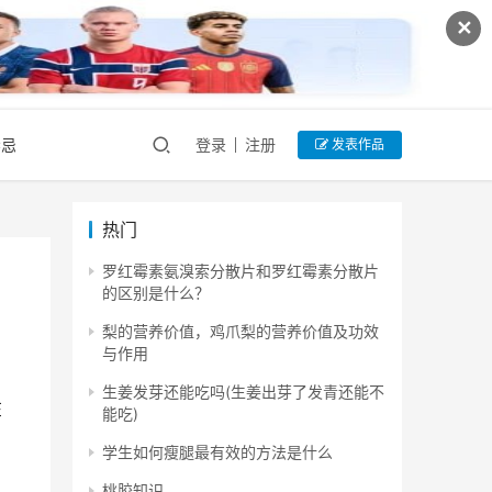
✕
禁忌
登录
注册
发表作品
热门
罗红霉素氨溴索分散片和罗红霉素分散片
的区别是什么？
梨的营养价值，鸡爪梨的营养价值及功效
与作用
生姜发芽还能吃吗(生姜出芽了发青还能不
在
能吃)
学生如何瘦腿最有效的方法是什么
桃胶知识