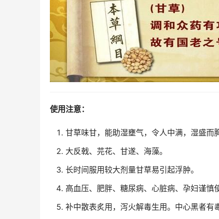
使用注意：
甘草味甘，能助湿壅气，令人中满，湿盛而
大反戟、芫花、甘遂、海藻。
长时间服用较大剂量甘草易引起浮肿。
高血压、肥胖、糖尿病、心脏病、孕妇谨慎
补中散表炙用，泻火解毒生用。中心黑者有