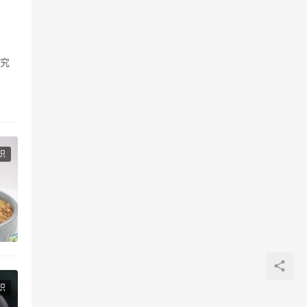
研究
识
识