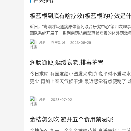
相关推荐
板蓝根到底有啥疗效(板蓝根的疗效是什
近日，“粤澳呼吸道病原体新药联合研究中心”第四次理
团队系统开展了一系列南药抗新型冠状病毒的体外药效
时遇
养生知识
2023-05-29
润肠通便,延缓衰老,排毒护胃
今日求助 有圈友给小圈发来求助 说平时不爱喝水
更少 再加上春天气候干燥 最近感觉有点便秘了
吗？ 小圈邀请了中医专家 为咱们圈友…
时遇
2023-07-02
金桔怎么吃 避开五个食用禁忌呢
金桔怎么吃 一、金莲金桔桂花茶 食谱原料：金莲