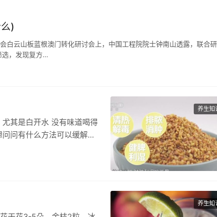
么)
事会白云山板蓝根澳门转化研讨会上，中国工程院院士钟南山透露，联合
筛选，发现复方…
养生知
 尤其是白开水 没有味道喝得
 想问问有什么方法可以缓解
养生知
花干花3-5朵、金桔2粒、冰