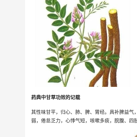
药典中甘草功效的记载
其性味甘平，归心、肺、脾、胃经。具补脾益气
弱，倦怠乏力，心悸气短，咳嗽多痰，脘腹、四