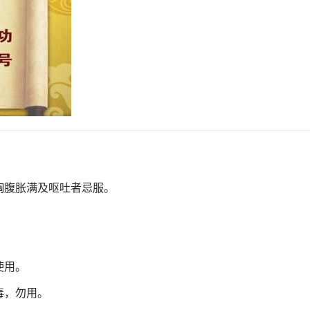
胸腹胀满及呕吐者忌服。
使用。
毒，勿用。