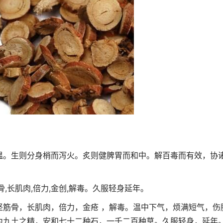
温。生则分身梢而泻火。炙则健脾胃而和中。解百毒而有效，协
,长肌肉,倍力,金创,解毒。久服轻身延年。
坚筋骨，长肌肉，倍力，金疮 ，解毒。温中下气，烦满短气，伤
为九土之精，安和七十二种石，一千二百种草。久服轻身，延年