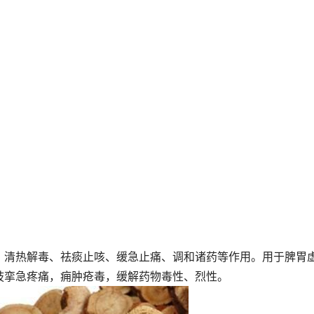
，清热解毒、祛痰止咳、缓急止痛、调和诸药等作用。用于脾胃
肢挛急疼痛，痈肿疮毒，缓解药物毒性、烈性。