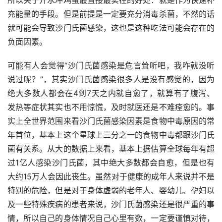
所以关于开水冲鸡蛋最直接最实在的好处：就是作为快速补
充能量的手段。但是前提是一定要充分消毒杀菌，不然的话
就可能会导致沙门氏菌感染，这也是这种吃法可能会存在的
负面因素。
可能有人会觉得“沙门氏菌感染是危言耸听吧，我咋就没听
说过呢？”，其实沙门氏菌感染很多人是没有感觉的，因为
绝大多数人都会在4到7天之内就自愈了，就算有了腹泻、
发热等症状其实也不用惊慌，及时就医还是不难痊愈的。事
实上全世界范围来看沙门氏菌感染因素是食物中毒原因的常
年首位，基本上这个星球上三分之一的食物中毒都跟沙门氏
菌有关系。从大的数据上来看，基本上据估算全球每年有超
过1亿人感染沙门氏菌，其中绝大多数都会自愈，但是也有
大约15万人会因此丧生。虽然对于健康的成年人来说并不是
特别的危险，但是对于身体虚弱的老年人、婴幼儿、孕妇以
及一些特殊疾病的患者来说，沙门氏菌感染还是很严重的事
情，所以自己的身体情况自己心里有数，一定要谨慎对待，