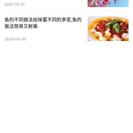
2022-12-27
鱼的不同做法给味蕾不同的享受,鱼的
做法简单又鲜美
2023-04-20
知柏地黄丸的功效作用，知柏地黄丸
的功效和副作用是什么
2022-05-25
什么白酒适合女士喝？
一、百利甜 品牌介绍：百利甜是一种威士忌酒，它最早是起源于爱
尔兰，因为它有着独特的清甜口感，所以在当时十分的受女性欢
迎。这种酒主要是将新鲜的爱尔兰奶油与威士忌相机和，再利用天
养生知识
2024-04-06
然的可…
大学生养生馆创业