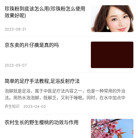
珍珠粉到底该怎么用(珍珠粉怎么使用
效果好呢)
2023-08-21
京东卖的片仔癀是真的吗
2023-05-07
简单的足疗手法教程,足浴反射疗法
泡脚就是足浴，属于中医足疗法内容之一，也是一种常用的外治
法。用热水泡泡脚，既解乏，又利于睡眠。同时，在水中加点中
药，还可以起到其他作用。经济日报-中国经济网提示，一些简简单
养生知识
2023-04-02
单的足浴…
农村生长的野生樱桃的功效与作用