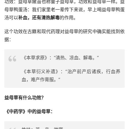
功效：益母草嫩苗也称童子益母草，功效和益母草一样。益
母草鸭蛋汤：我们家里老一辈传下来说，早上喝益母草鸭蛋
汤可以
补血，还有清热解毒
的作用。
这个功效在古籍和现代药理对益母草的研究中确实能找到依
据：
《本草求原》：“清热、凉血、解毒。”
《本草衍义补遗》：“治产前产后诸疾，行血养
血，难产作膏服。”
益母草有什么功效？
《中药学》中的益母草：