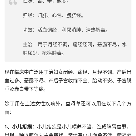
性味：苦、辛，微寒。
归经：归肝、心包、膀胱经。
功效：活血调经，利尿消肿，清热解毒。
主治：用于月经不调，痛经经闭，恶露不尽，水
肿尿少，疮疡肿毒。
现在临床中广泛用于治妇女闭经、痛经、月经不调、产后出
血过多、恶露不尽、产后子宫收缩不全、胎动不安、子宫脱
垂及赤白带下等症。
除了用在上述女性疾病外，益母草还可以用在以下几个方
面：
1、小儿疳痢：
小儿疳疾是小儿喂养不当，造成脾胃虚弱，
出现一种以腹泻为主要症状，常伴有小儿面色不佳、精神萎