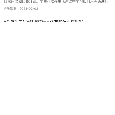
日常问候和自我介绍。学生可以在生活运动中学习如何用英语进行
日常问候，如“Hello”、“Good morning”、“Ho…
养生知识
2024-02-03
#你吃对了吗#蜂蜜柠檬水还有些什么作用呢
1、减肥：蜂蜜是一种天然的营养品，它包含可以燃烧人体能量的优
质糖分、维生素以及矿物质。蜂蜜还具有优良的杀菌效果与解毒效
果，它有助于把体内积聚下的废物排出体外，使全身的新陈代谢功
养生知识
2022-09-14
能得…
油盐炒枸杞芽儿(油盐炒枸杞芽的功效)
2023-03-10
石菖蒲的功效与作用(石菖蒲功效与作
用)
2022-12-25