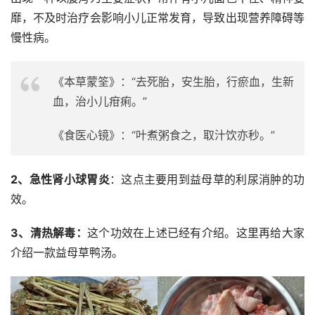
靡，不及时治疗会影响小儿正常发育，导致出现营养障碍等
慢性病。
《本草蒙筌》：“去死胎，安生胎，行瘀血，生新
血，治小儿疳痢。”
《食医心镜》：“叶煮粥食之，取汁饮亦秒。”
2、急性肾小球胃炎
：这点主要用到益母草的利尿消肿的功
效。
3、清热解毒：
这个功效在上述已经有介绍。这里再给大家
介绍一款益母草鸭汤。