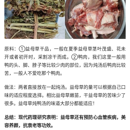
原料：①益母草干品，一般在夏季益母草茎叶茂盛、花未
开或者初开时，采割凉干而成。②鸭肉，我们这里一般用
鸭的头、脚、脖子等比较少肉的部位，因为炖汤后鸭肉比较
苦，一般人不爱吃那个鸭肉。
做法：两者直接放在一起炖汤。益母草的量可以根据自己口
味的适应程度选择。相比益母草嫩苗，干益母草的苦味少了
很多。益母草炖鸭汤的味道大部分都能适应！
总结：现代药理研究表明：益母草还有预防心血管疾病，美
容养颜，抗衰老等功效。