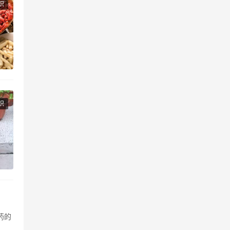
识
识
药的