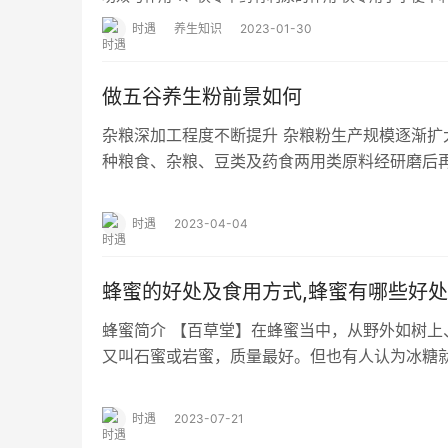
时遇
养生知识
2023-01-30
做五谷养生粉前景如何
杂粮深加工程度不断提升 杂粮粉生产规模逐渐扩大 
种粮食、杂粮、豆类及药食两用类原料经研磨后
品。杂粮富含多种维生素、矿物质元…
时遇
2023-04-04
蜂蜜的好处及食用方式,蜂蜜有哪些好
蜂蜜简介 【百草堂】在蜂蜜当中，从野外如树上
又叫石蜜或岩蜜，质量最好。但也有人认为冰糖就是石
生长在武都山谷、河源山谷及山石间，…
时遇
2023-07-21