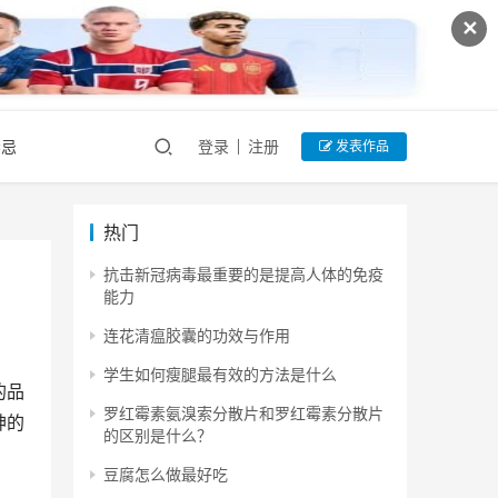
✕
禁忌
登录
注册
发表作品
热门
抗击新冠病毒最重要的是提高人体的免疫
能力
连花清瘟胶囊的功效与作用
学生如何瘦腿最有效的方法是什么
的品
罗红霉素氨溴索分散片和罗红霉素分散片
神的
的区别是什么？
豆腐怎么做最好吃