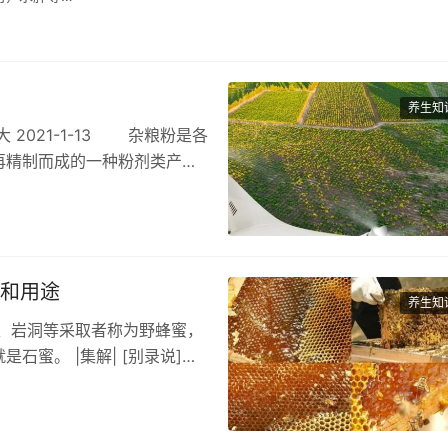
养生知
2021-1-13 杂粮粉是各
再精制而成的一种粉剂类产
处和用途
养生知
、岩洞等采取者称为野蜂蜜，
蜜。 |集解| [别录说]多