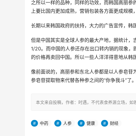
之所以一样的品种，同样的功效，而韩国高丽参
上要比国内更加成熟，营销包装各方面更成规模
长期以来韩国政府的扶持，大力的广告宣传，韩
但是中国其实是全球人参的最大产地，据统计，
1/20。而中国的人参还存在出口转内销的现象，
的价格再卖回中国。所以一些人洋洋得意地从韩
像前面说的，高丽参和东北人参都是以人参皂苷
参皂苷提取物来代替各种参之间的“你争我斗”了
本文来自投稿，作者：时遇，不代表食养源立场，如若转载，请注明出处
中药
人参
健康
财经