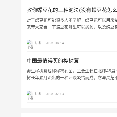
教你蝶豆花的三种泡法(没有蝶豆花怎么
对于蝶豆花可能很多人不了解，蝶豆花可以用来
来带大家看一下蝶豆花哪里可以买到，以及蝶豆花
到 蝶豆花在市场上并不常见，所以大家可以去…
时遇
2023-06-14
中国最值得买的桦树茸
野生桦树茸也称桦褐孔菌，主要生长在北纬45度
树长年累月流出的一种汁液凝结而成。它与灵芝
长在鲜活的桦树 上，会在十几年内不断地吸…
时遇
2023-07-04