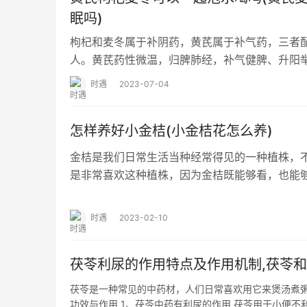
眠吗)
枸杞和麦冬属于补阴药，黄芪属于补气药，三者
人。黄芪药性微温，归脾肺经，补气健脾、升阳
脱毒生肌。枸杞药性平，归肝肾经，滋补肝肾、
时遇
2023-07-04
怎样养好小金桔(小金桔花怎么养)
金桔是我们日常生活当种经常得见的一种植株，
是非常喜欢这种植株，因为金桔既能够看，也能
种，其叶子为深绿色，果实呈现金黄色，两者搭
时遇
2023-02-10
茯苓利尿的作用特点及作用机制,茯苓
茯苓是一种常见的中药材，人们日常喜欢用它来煲汤煮粥
功效与作用 1、茯苓中药有利尿的作用 茯苓用于小便不