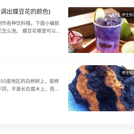
调出蝶豆花的颜色)
养生知
制作各种饮料哦。下面小编就
怎么泡。 蝶豆花哪里可以买
养生知
-50度地区的白桦树上，是桦
不同，不是长在腐木上，而是