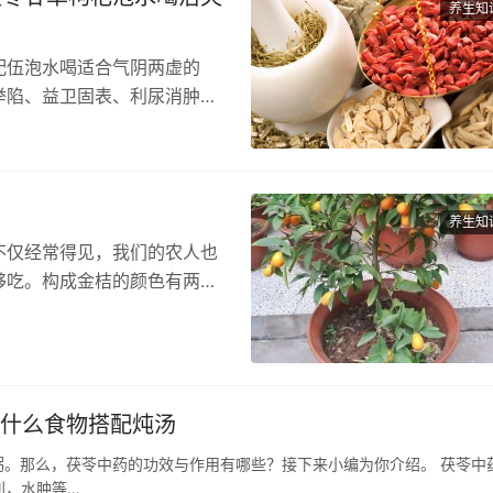
养生知
配伍泡水喝适合气阴两虚的
举陷、益卫固表、利尿消肿、
益精…
养生知
不仅经常得见，我们的农人也
够吃。构成金桔的颜色有两
配起…
和什么食物搭配炖汤
。那么，茯苓中药的功效与作用有哪些？接下来小编为你介绍。 茯苓中
利，水肿等…