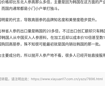
的价格却比东北人参高那么多倍，主要是因为韩国在这方面的产
，而国内通常都是小门小户单打独斗。
国明星的代言，导致高丽参的品牌知名度和美誉度稳步提升。
吉林省人参的出口量是韩国的20多倍，不过出口创汇额却只有韩
即韩国人从中国买入人参原料，在加工后却以成本价10倍甚至数1
国购回高丽参，殊不知很可能最初就是国内销往韩国的那一批。
为主要成分的，所以抛开人参产地不看，很多人已经开始直接服
。
：https://www.xiayuan17.com.cn/yszs/7896.html