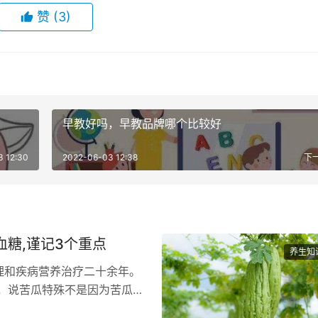
赞
(3)
早教好吗，早教品牌哪个比较好
3 12:30
2022-06-03 12:38
下
血糖,谨记3个重点
养生知
理和疾病营养治疗二十余年。
，说苦瓜特殊不是因为苦瓜
。…