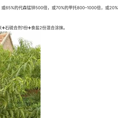
65%的代森锰锌500倍，或70%的甲托800–1000倍，或20
灰➕石硫合剂1份➕食盐2份混合涂抹。