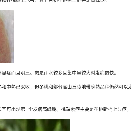
继续在桃树上危害，且七月初在桃树上危害是高峰期。
易显症而且明显。愈是雨水较多且集中量较大时发病愈快。
熟和中熟已采收，但冬桃和部分高山丘陵地带晚熟品种仍然可以
适宜可出现第=个发病高峰期。桃缺素症主要是在桃新梢上显症