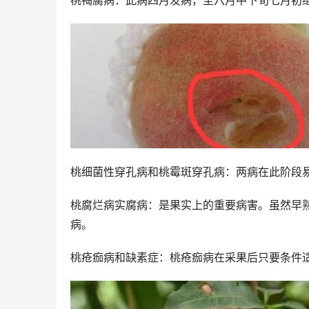
桃褐腐病：此病四月发病，至六月中下旬七月初
桃细菌性穿孔病和桃霉斑穿孔病：两病在此阶段
桃腐烂病实腐病：是果实上的重要病害。虽然早
病。
桃疮痂病和缺素症：桃疮痂病在采果后只要条件