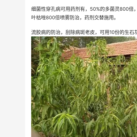
细菌性穿孔病可用药剂有，50%的多菌灵800倍，或
叶枯唑800倍喷雾防治，药剂交替施用。
流胶病的防治，刮除病斑老皮，可用10份的生石