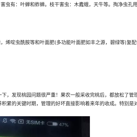
)害虫有：叶蝉和蚱蝉。枝干害虫：木蠹蛾，天牛等。掏净虫孔
酯，烯啶虫酰胺等和叶面肥(多功能叶面肥如丰之源，碧绿等)复配
一下，发现桃园问题很严重！果农一般采收完桃后，都放松了管
养积累的关键时期，管理的好坏直接影响着来年的收成。特别是