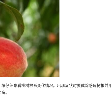
土壤仔细察看桃树根系变化情况。出现症状时要截除感病树根并
治病。