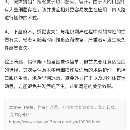
3、 假体挤出：常继发于切口感染、裂开，由于人的口腔中
有大量细菌存在，该并发症相对更容易发生在应用口内入路
进行操作的术式。
4、 下唇麻木、感觉丧失：与组织剥离过程中对颏神经的损
伤有关，轻者可随着时间推移逐渐恢复，严重者可发生永久
性感觉丧失。
综上所述，假体隆下颏虽然看似简单，但首先要注意适应症
的选择，其次要注意术中精细操作及适当的术后护理，包括
口服抗生素、术后早期冰敷、避免外力打击以及剧烈体育运
动等，方能避免并发症的产生，达到满意的美学效果。
本文来自投稿，作者：时遇，不代表食养源立场，如若转载，
请注明出处：
https://www.xiayuan17.com.cn/shys/10936.html