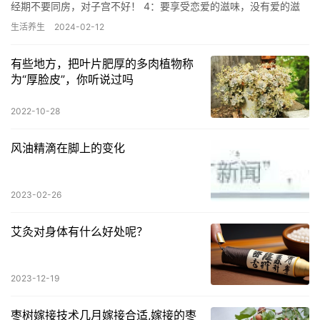
经期不要同房，对子宫不好！ 4：要享受恋爱的滋味，没有爱的滋
润，就没有精气神！ 5：该睡觉的时候，不要熬夜！ 6：不…
生活养生
2024-02-12
有些地方，把叶片肥厚的多肉植物称
为“厚脸皮”，你听说过吗
2022-10-28
风油精滴在脚上的变化
2023-02-26
艾灸对身体有什么好处呢？
2023-12-19
枣树嫁接技术几月嫁接合适,嫁接的枣