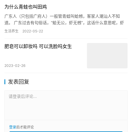
为什么青蛙也叫田鸡
广东人（只包括广府人）一般管青蛙叫蛤乸，客家人潮汕人不知
道。 广东过去有句俗话，“蛤无公，虾无乸”，这话什么意思呢，虾
无论公母，都叫虾公。 广东话里的“乸”是雌性动物的意思。蛤无乸…
生活养生
2022-05-22
肥皂可以卸妆吗 可以洗脸吗女生
2023-02-26
发表回复
请登录后评论...
登录
后才能评论