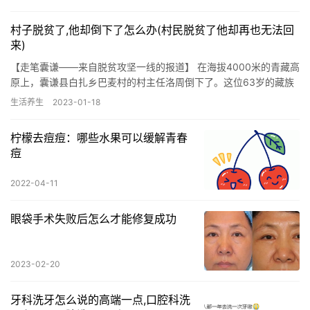
重者…
村子脱贫了,他却倒下了怎么办(村民脱贫了他却再也无法回
来)
【走笔囊谦——来自脱贫攻坚一线的报道】 在海拔4000米的青藏高
原上，囊谦县白扎乡巴麦村的村主任洛周倒下了。这位63岁的藏族
老人，生前最后一刻仍奋战在脱贫攻坚一线，即便是在意识模糊…
生活养生
2023-01-18
柠檬去痘痘：哪些水果可以缓解青春
痘
2022-04-11
眼袋手术失败后怎么才能修复成功
2023-02-20
牙科洗牙怎么说的高端一点,口腔科洗