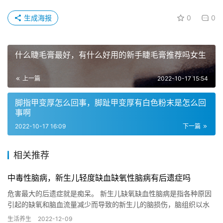
生成海报
0
0
什么睫毛膏最好，有什么好用的新手睫毛膏推荐吗女生
上一篇
2022-10-17 15:54
脚指甲变厚怎么回事，脚趾甲变厚有白色粉末是怎么回
事啊
2022-10-17 16:09
下一篇
相关推荐
中毒性脑病，新生儿轻度缺血缺氧性脑病有后遗症吗
危害最大的后遗症就是痴呆。 新生儿缺氧缺血性脑病是指各种原因
引起的缺氧和脑血流量减少而导致的新生儿的脑损伤，脑组织以水
肿、软化、坏死和出血为主要病变，是新生儿窒息重要的并发症，
生活养生
2022-12-09