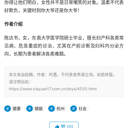
你得让他们明白，女性并不是日常嘲笑的对象。温柔不代表
好欺负，关键时刻你大爷还是你大爷！
作者介绍
陈达书，女，东南大学医学院硕士毕业，擅长妇产科各类常
见病、危急重症的诊治，尤其在产前诊断及妇科内分泌方
向，长期为患者解决各类难题。
本文来自投稿，作者：时遇，不代表食养源立场，如若转载，
请注明出处：
https://www.xiayuan17.com.cn/shys/4555.html
健康
婚姻
杭州
社会
赞
(0)