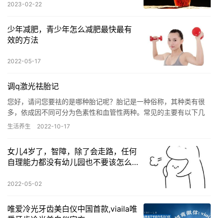
2023-02-22
少年减肥，青少年怎么减肥最快最有
效的方法
2022-05-17
调q激光祛胎记
您好，请问您要祛的是哪种胎记呢？胎记是一种俗称，其种类有很
多，依成因不同可分为色素性和血管性两种。常见的主要有以下几
种，如血管瘤、鲜红斑痣、咖啡斑、颧骨母斑、太田痣等。 这些胎
生活养生
2022-10-17
记都…
女儿4岁了，智障，除了会走路，任何
自理能力都没有幼儿园也不要该怎么
办
2022-05-02
唯爱冷光牙齿美白仪中国首款,viaila唯