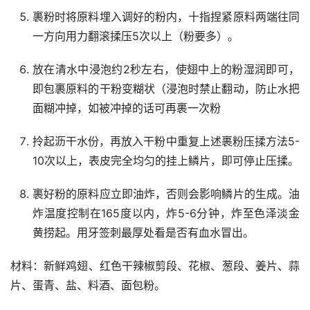
裹粉时将原料埋入调好的粉内，十指捏紧原料两端往同
一方向用力翻滚揉压5次以上（粉要多）。
放在清水中浸泡约2秒左右，使翅中上的粉湿润即可，
即包裹原料的干粉变糊状（浸泡时禁止翻动，防止水把
面糊冲掉，如被冲掉的话可再裹一次粉
拎起沥干水份，再放入干粉中重复上述裹粉压揉方法5-
10次以上，表皮完全均匀的挂上鳞片，即可停止压揉。
裹好粉的原料应立即油炸，否则会影响鳞片的生成。油
炸温度控制在165度以内，炸5-6分钟，炸至色泽淡金
黄捞起。用牙签刺最厚处看是否有血水冒出。
材料：新鲜鸡翅、红色干辣椒剪段、花椒、葱段、姜片、蒜
片、蛋青、盐、料酒、面包粉。