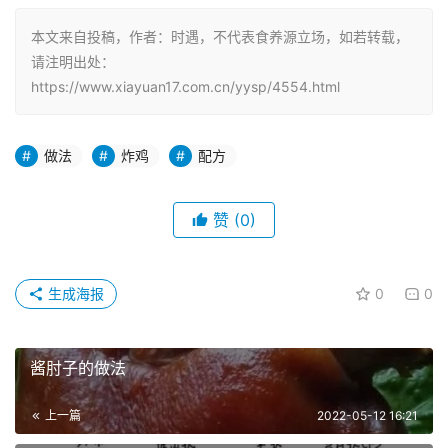
本文来自投稿，作者：时遇，不代表食养源立场，如若转载，
请注明出处：
https://www.xiayuan17.com.cn/yysp/4554.html
做法
炸鸡
配方
赞
(0)
生成海报
0
0
酱肘子的做法
上一篇
2022-05-12 16:21