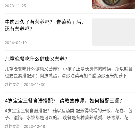
2023-11-25
牛肉炒久了有营养吗？ 青菜蒸了后，
还有营养吗？
2024-02-19
儿童晚餐吃什么健康又营养？
儿童晚餐吃什么健康又营养？ 小孩子正是长身体的时候，所以晚餐
也要昆素搭配如：肉沫蒸蛋，清炒油菜再加个腊肠炒玉米胡萝卜
粒，配上白米饭或紫米饭都行。 晚餐吃什么营养健康？ 晚餐是一顿
营养食谱
2023-11-30
三…
4岁宝宝三餐食谱搭配？ 请教营养师，如何搭配三餐？
4岁宝宝三餐食谱搭配？ 菇以及汤类,配煮得软糯的米饭、花卷、包
子、馄饨、水饺都是可以的。 晚餐是各种营养菜粥、炒青菜、花
卷、包子、小馄饨,也都是可以的。每日要保证大概一个鸡蛋、牛
营养食谱
2023-12-18
奶…