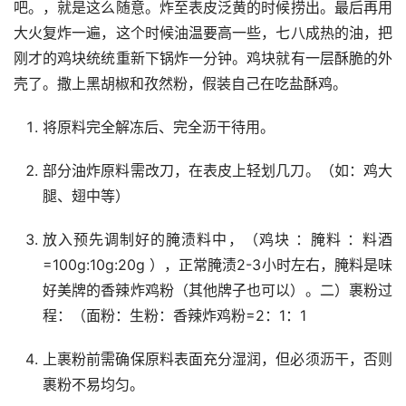
吧。，就是这么随意。炸至表皮泛黄的时候捞出。最后再用
大火复炸一遍，这个时候油温要高一些，七八成热的油，把
刚才的鸡块统统重新下锅炸一分钟。鸡块就有一层酥脆的外
壳了。撒上黑胡椒和孜然粉，假装自己在吃盐酥鸡。
将原料完全解冻后、完全沥干待用。
部分油炸原料需改刀，在表皮上轻划几刀。（如：鸡大
腿、翅中等）
放入预先调制好的腌渍料中，（鸡块 ：腌料 ：料酒
=100g:10g:20g ），正常腌渍2-3小时左右，腌料是味
好美牌的香辣炸鸡粉（其他牌子也可以）。二）裹粉过
程：（面粉：生粉：香辣炸鸡粉=2：1：1
上裹粉前需确保原料表面充分湿润，但必须沥干，否则
裹粉不易均匀。