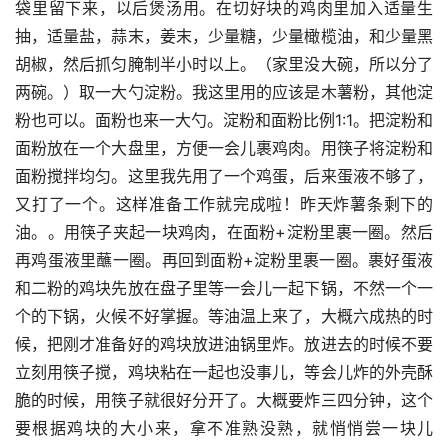
袋里留下来，以后煲汤用。在切好块的鸡肉里加入适量生
抽，适量盐，蒜末，姜末，少量糖，少量橄榄油，和少量黑
胡椒，然后抓匀腌制半小时以上。（家里没大碗，所以分了
两碗。）取一大勺淀粉。我这里用的应该是木薯粉，其他淀
粉也可以。面粉也来一大勺。淀粉和面粉比例1:1。把淀粉和
面粉放在一个大盘里，方便一会儿裹鸡肉。用筷子将淀粉和
面粉搅拌均匀。这里我先用了一个鸡蛋，后来蛋液不够了，
又打了一个。这样准备工作就完成啦！昨天炸薯条剩下的
油。。用筷子夹起一块鸡肉，在面粉+淀粉里裹一圈。然后
再鸡蛋液里蘸一圈。再回到面粉+淀粉里裹一圈。裹好蛋液
和二粉的鸡块先放在盘子里等一会儿一起下锅，不然一个一
个的下锅，火候不好掌握。等油温上来了，大概六成热的时
候，把刚才准备好的鸡块放进油锅里炸。放进去的时候不要
立刻用筷子搅，鸡块粘在一起也没事儿，等会儿炸的外壳酥
脆的时候，用筷子就很好分开了。大概要炸三四分钟，这个
要根据鸡块的大小来，拿不准熟没熟，就悄悄尝一块儿