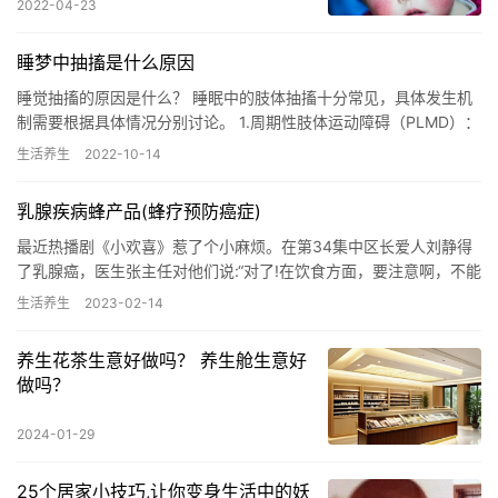
2022-04-23
睡梦中抽搐是什么原因
睡觉抽搐的原因是什么？ 睡眠中的肢体抽搐十分常见，具体发生机
制需要根据具体情况分别讨论。 1.周期性肢体运动障碍（PLMD）：
以睡眠期间周期性出现反复、高度刻板的肢体运动（PLMS…
生活养生
2022-10-14
乳腺疾病蜂产品(蜂疗预防癌症)
最近热播剧《小欢喜》惹了个小麻烦。在第34集中区长爱人刘静得
了乳腺癌，医生张主任对他们说:“对了!在饮食方面，要注意啊，不能
吃含有激素的东西，比如说蜂胶之类的……”就这句台词，引来…
生活养生
2023-02-14
养生花茶生意好做吗？ 养生舱生意好
做吗？
2024-01-29
25个居家小技巧,让你变身生活中的妖