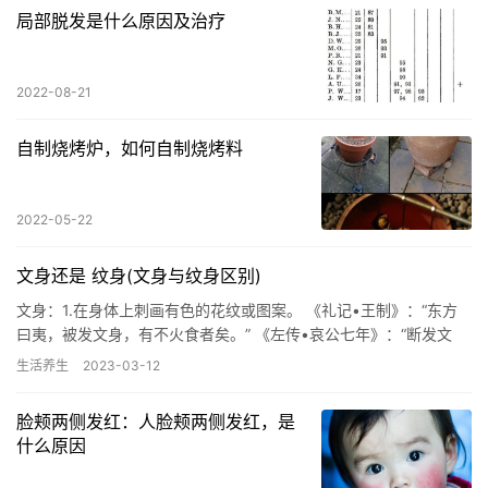
局部脱发是什么原因及治疗
2022-08-21
自制烧烤炉，如何自制烧烤料
2022-05-22
文身还是 纹身(文身与纹身区别)
文身：1.在身体上刺画有色的花纹或图案。 《礼记•王制》：“东方
曰夷，被发文身，有不火食者矣。” 《左传•哀公七年》：“断发文
身，臝以为饰。” 《史记•越王句践世家》：“文身断发。…
生活养生
2023-03-12
脸颊两侧发红：人脸颊两侧发红，是
什么原因