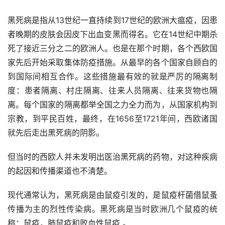
黑死病是指从13世纪一直持续到17世纪的欧洲大瘟疫，因患
者晚期的皮肤会因皮下出血变黑而得名。它在14世纪中期杀
死了接近三分之二的欧洲人。也是在那个时期，各个西欧国
家先后开始采取集体防疫措施。从最早的各个国家自顾自的
到国际间相互合作。这些措施最有效的就是严厉的隔离制
度：患者隔离、村庄隔离、往来人员隔离、往来货物也隔
离。每个国家的隔离都举全国之力全力而为，从国家机构到
宗教，到平民百姓，最终，在1656至1721年间，西欧诸国
就先后走出黑死病的阴影。
但当时的西欧人并未发明出医治黑死病的药物，对这种疾病
的起因和传播渠道也不清楚。
现代通常认为，黑死病是由鼠疫引发的，是鼠疫杆菌借鼠蚤
传播为主的烈性传染病。黑死病是当时欧洲几个鼠疫的统
称：鼠疫，肺鼠疫和败血性鼠疫 。