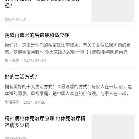
径？
2024-03-31
阴道再造术的后遗症和适应症
你们好，这里是你们的私密医生李峰永，有关于女性私密问题的困
惑，欢迎私信问我～ 今天来跟大家聊一聊【阴道缺损与阴道再造
术】，很多人其实并不知道，有的女孩是先天没有阴道的，这种情
生活养生
2023-03-19
况该如…
好的生活方式？
拥有美好的十大生活方式： ‍1.最温馨的方式：与家人在一起 家，是
幸福的源泉。重视家庭，是中国人普遍的价值观。与家人在一起，
则称得上是最温馨的幸福生活方式。好的家庭生活，是工作事业…
生活养生
2024-01-26
精神病电休克治疗原理,电休克治疗精
神病多少钱
2023-03-31