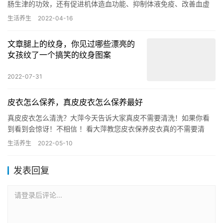
肠生津的功效，还有促进机体造血功能、抑制体液免疫、改善血虚
状态、增强机体细胞免疫等作用。 中医认为，桑葚性寒味干，归
生活养生
2022-04-16
心、…
文章腿上的纹身，你见过哪些漂亮的
女孩纹了一个搞笑的纹身图案
2022-07-31
皮衣怎么保养，真皮皮衣怎么保养最好
真皮皮衣怎么清洗？大萍今天告诉大家真皮不需要清洗！如果你看
到看到会惊讶！不相信 ！看大萍教您皮衣保养皮衣真的不需要清
洗，别擦这个洗那个的，如果您想清洗，最多最多擦点动物油就可
生活养生
2022-05-10
以了，…
发表回复
请登录后评论...