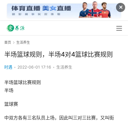
✕
首页
生活养生
半场篮球规则，半场4对4篮球比赛规则
时遇
•
2022-06-01 17:16
•
生活养生
半场篮球比赛规则
半场
篮球赛
中双方各有三名队员上场，因此叫三对三比赛，又叫街