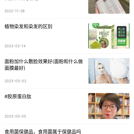
2022-11-28
植物染发和染发的区别
2023-02-14
面粉加什么敷脸效果好(面粉和什么做
面膜最好)
2023-03-02
#胶原蛋白肽
2023-05-05
食用菌保健品，食用菌属于保健品吗