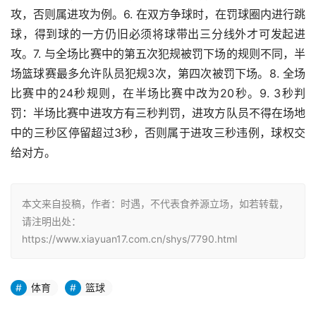
攻，否则属进攻为例。6. 在双方争球时，在罚球圈内进行跳
球，得到球的一方仍旧必须将球带出三分线外才可发起进
攻。7. 与全场比赛中的第五次犯规被罚下场的规则不同，半
场篮球赛最多允许队员犯规3次，第四次被罚下场。8. 全场
比赛中的24秒规则，在半场比赛中改为20秒。9. 3秒判
罚：半场比赛中进攻方有三秒判罚，进攻方队员不得在场地
中的三秒区停留超过3秒，否则属于进攻三秒违例，球权交
给对方。
本文来自投稿，作者：时遇，不代表食养源立场，如若转载，
请注明出处：
https://www.xiayuan17.com.cn/shys/7790.html
体育
篮球