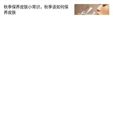
秋季保养皮肤小常识，秋季该如何保
养皮肤
2022-08-02
麻衣世家小说599章
2023-01-14
经常护肤品对皮肤好吗,你的护肤正确吗教你护肤秘籍
养肤护肤是生活中很多女性会经常做的事情，而大部分女性在护肤
的同时会采取一些措施来保护肌肤，如经常去角质，她们认为皮肤
上的垃圾和毒素需要通过去角质才能去除，所以经常去角质能让皮
生活养生
2023-03-07
肤娇嫩…
衣服有芭蕉树汁怎么洗