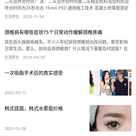
二灰总拌合时间？ 答：二灰总拌合时间是二灰稳定粒料混合料的总
拌合时间为35秒左右 15min P50 通用施工技术 混凝土坍落度测定
每一工作班或每一单元结构物不应少于两次。 养生二…
生活养生
2023-11-24
颈椎病有哪些症状?5个日常动作缓解颈椎疼痛
现在低头族越来越多，不少人年纪轻轻颈椎就出现问题，甚至影响
日常生活。那么，如何自测颈椎病？什么情况下需要及时就医？在
本期《1分钟养生课》中，同济大学附属同济医院脊柱外科副主任医
生活养生
2023-04-16
师于…
一次吸脂手术后的真实感受
2023-03-11
韩式提眉，韩式水雾眉价格
2022-05-28