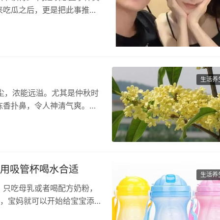
来吃瓜之后，更是把此事推上
生活养
绝尘，浓能远溢。尤其是仲秋时
陈香扑鼻，令人神清气爽。在
大用吸管杯喝水合适
生活养
，只吃母乳或者喝配方奶粉，
后，宝妈就可以开始给宝宝添加
…