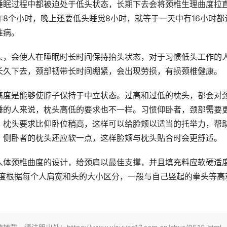
睡眠过程中都被迫处于低头状态，长期下去会将颈椎生理曲度拉
8个小时，晚上还要低头睡觉8小时，就等于一天中有16小时都
椎病。
头，会使人在睡眠时长时间保持抬头状态，对于习惯低头工作的
长久下去，颈部韧带长时间绷紧，会出现劳损，有损颈椎健康。
高度是能够使脖子保持于中立状态。过高和过低的枕头，都会对
睡的人来说，枕头高低的要求也不一样。习惯仰卧者，颈部需要
，枕头要求比仰卧位稍高，这样可以给脸颊以适当的托举力，帮
，侧卧者的枕头还应软一点，这样脸颊与枕头贴合时会更舒适。
人体颈椎曲度的设计，给颈肩以最佳支撑，并且填充料应软硬适
高度根据每个人肩宽和头的大小区分，一般与自己竖起的拳头等高