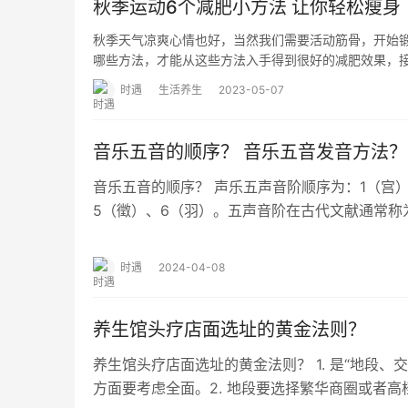
秋季运动6个减肥小方法 让你轻松瘦身
秋季天气凉爽心情也好，当然我们需要活动筋骨，开始
哪些方法，才能从这些方法入手得到很好的减肥效果，
时遇
生活养生
2023-05-07
音乐五音的顺序？ 音乐五音发音方法？
音乐五音的顺序？ 声乐五声音阶顺序为：1（宫
5（徵）、6（羽）。五声音阶在古代文献通常称为
统乐学理论对“音阶”这个现代概念，常分…
时遇
2024-04-08
养生馆头疗店面选址的黄金法则？
养生馆头疗店面选址的黄金法则？ 1. 是“地段、
方面要考虑全面。2. 地段要选择繁华商圈或者