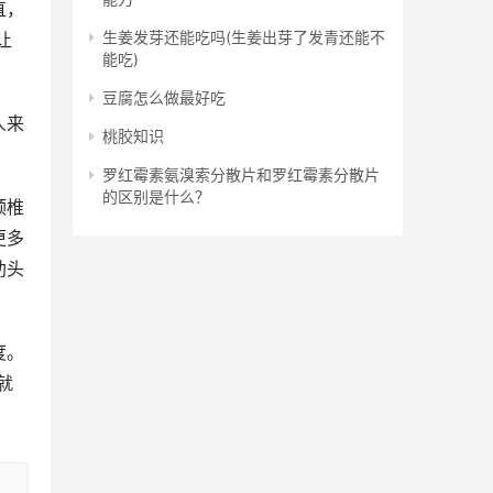
直，
生姜发芽还能吃吗(生姜出芽了发青还能不
让
能吃)
豆腐怎么做最好吃
人来
桃胶知识
罗红霉素氨溴索分散片和罗红霉素分散片
的区别是什么？
颈椎
更多
助头
度。
就