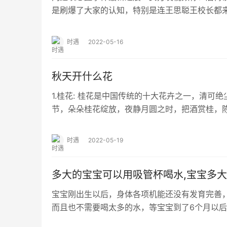
是刷爆了大家的认知，特别是连王思聪王校长都
了舆论的风口浪尖之中 但对于项思醒来说，这…
时遇
2022-05-16
秋天开什么花
1.桂花: 桂花是中国传统的十大花卉之一，清可
节，朵朵桂花绽放，夜静月圆之时，把酒赏桂，
中国古代的一些诗词中，经常会见到桂花的…
时遇
2022-05-19
多大的宝宝可以用吸管杯喝水,宝宝多
宝宝刚出生以后，身体各项机能还没有发育完善
而且也不需要喝太多的水，等宝宝到了6个月以
辅食了，这个时候宝妈也要让宝宝学会喝水。一