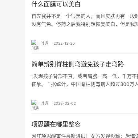
什么面膜可以美白
首先我并不是一个很黑的人，而且皮肤再有一段
没有气色。停药之后我特别想恢复美白，但是我
程，需要多方面的努力。 我用过很多的面膜，水
时遇
2022-12-20
简单辨别脊柱侧弯避免孩子走弯路
“发现孩子背部不直，或者肩膀一高一低，千万不
征象。 ” 据统计，中国脊柱侧弯病人超过300万
增。脊柱侧弯可能出现在各个年龄阶段，…
时遇
2023-02-02
项思醒在哪里整容
网红项思醒事件最新进展！女方发视频称：后悔读