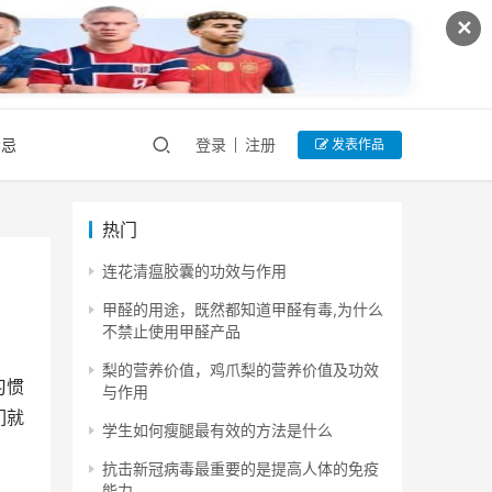
✕
禁忌
登录
注册
发表作品
热门
连花清瘟胶囊的功效与作用
甲醛的用途，既然都知道甲醛有毒,为什么
不禁止使用甲醛产品
梨的营养价值，鸡爪梨的营养价值及功效
习惯
与作用
们就
学生如何瘦腿最有效的方法是什么
抗击新冠病毒最重要的是提高人体的免疫
能力