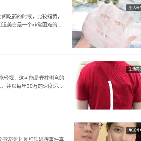
生活养
时间吃药的时候，比较蜡黄，
知道美白是一个非常困难的过
…
生活养
能轻视，这可能是脊柱侧弯的
人，并以每年30万的速度递
生活养
书读得少 网红项思醒事件真