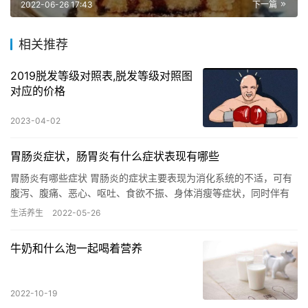
2022-06-26 17:43
下一篇
相关推荐
2019脱发等级对照表,脱发等级对照图
对应的价格
2023-04-02
胃肠炎症状，肠胃炎有什么症状表现有哪些
胃肠炎有哪些症状 胃肠炎的症状主要表现为消化系统的不适，可有
腹泻、腹痛、恶心、呕吐、食欲不振、身体消瘦等症状，同时伴有
发热、头晕、乏力、身体虚弱等。病情严重者还会出现休克和肾衰
生活养生
2022-05-26
竭的…
牛奶和什么泡一起喝着营养
2022-10-19