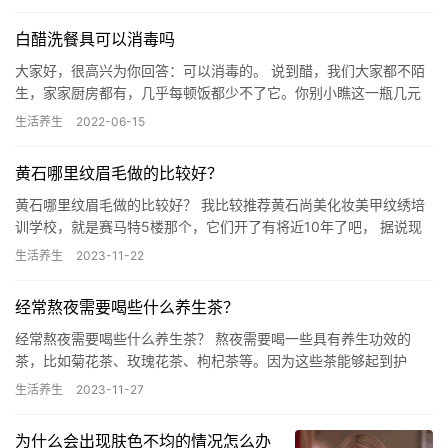
白醋洗餐具可以消毒吗
大家好，很高兴为你回答：可以消毒的。 说到醋，我们大家都不陌
生，家家厨房都有，几乎每顿饭都少不了它。你别小瞧这一瓶几元
钱的醋，它的好处和用途可不少呢? 米醋中的营养价值是最高的一
生活养生
2022-06-15
种…
黄石哪里纹眉毛做的比较好？
黄石哪里纹眉毛做的比较好？ 我比较推荐黄石尚美化妆美甲纹绣培
训学校，就是赛马特5楼那个，它们开了有将近10年了吧， 据说现
在是成为民办职业培训学校了，放心一些。 黄石哪里产科比较好…
生活养生
2023-11-22
经常熬夜需要喝些什么养生茶？
经常熬夜需要喝些什么养生茶？ 熬夜需要喝一些具有养生功效的
茶，比如菊花茶、玫瑰花茶、枸杞茶等。因为这些茶能够起到护
肝、缓解疲劳、改善睡眠等作用，对熬夜人来说非常适合。另外，
生活养生
2023-11-27
在喝茶的…
为什么会出现肤色不均的情况怎么办