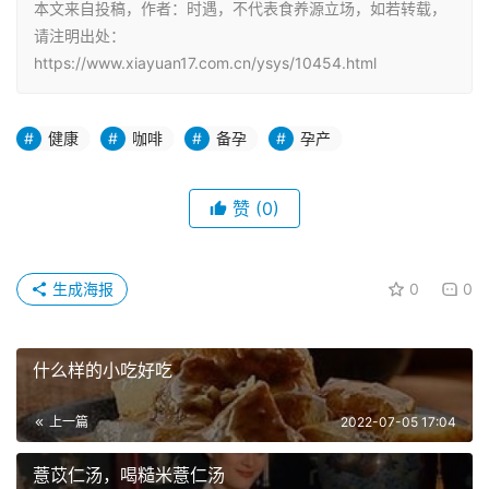
本文来自投稿，作者：时遇，不代表食养源立场，如若转载，
请注明出处：
https://www.xiayuan17.com.cn/ysys/10454.html
健康
咖啡
备孕
孕产
赞
(0)
生成海报
0
0
什么样的小吃好吃
上一篇
2022-07-05 17:04
薏苡仁汤，喝糙米薏仁汤