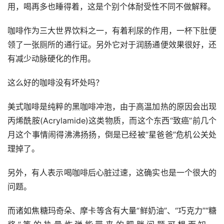
用，喝再多也睡得着，这是个别个体耐受性不同不做解释。
咖啡作为三大世界饮料之一，有着利尿的作用，一杯下肚便
领了一张厕所的通行证。另外它对于润肠通便效果很好，还
有减少动脉硬化的作用。
这么好的咖啡没有坏处吗？
美式咖啡是纯粹的黑咖啡冲泡，由于高温加热的原因会出现
丙烯酰胺(Acrylamide)这类物质，而这个东西“致癌”前几个
月这个事情闹得沸沸扬扬，倒是已经被“星爸爸”危机公关处
理掉了。
另外，有人表示喝咖啡后心脏过速，这确实也是一个很大的
问题。
而诸如焦糖玛奇朵、摩卡等含有大量“鲜奶油”、“巧克力”“糖