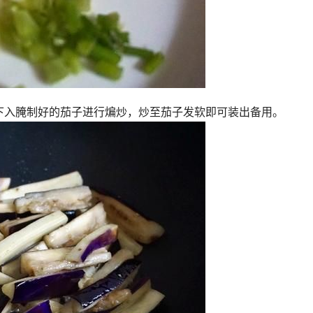
下入腌制好的茄子进行煸炒，炒至茄子发软即可装出备用。