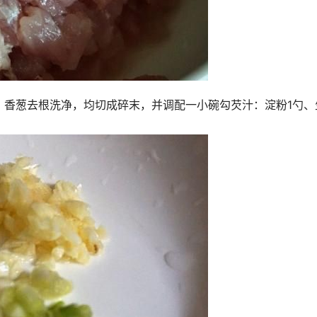
、香葱去根洗净，均切成碎末，并调配一小碗勾芡汁：淀粉1勺、