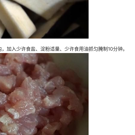
，加入少许食盐、淀粉适量、少许食用油抓匀腌制10分钟。