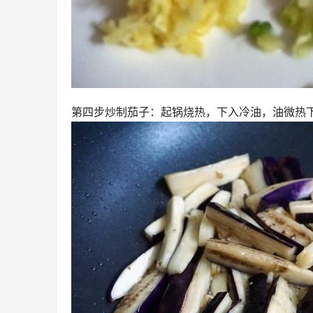
第四步炒制茄子：起锅烧热，下入冷油，油微热