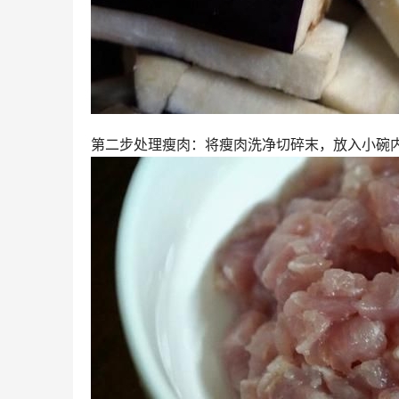
第二步处理瘦肉：将瘦肉洗净切碎末，放入小碗内