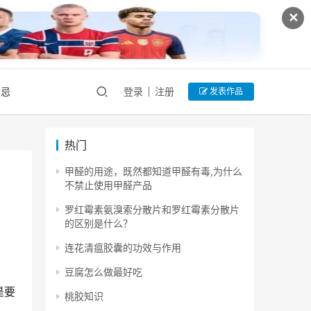
✕
禁忌
登录
注册
发表作品
热门
甲醛的用途，既然都知道甲醛有毒,为什么
不禁止使用甲醛产品
罗红霉素氨溴索分散片和罗红霉素分散片
的区别是什么？
连花清瘟胶囊的功效与作用
豆腐怎么做最好吃
是要
桃胶知识