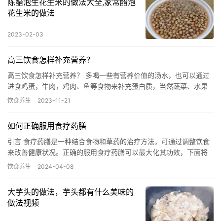
陈醋泡生花生米的做法大全,家常醋泡
花生米的做法
2023-02-03
高三饮食怎样补充营养？
高三饮食怎样补充营养？ 多喝一些有营养价值的汤水，也可以通过
进食鸡蛋，牛肉，鸡肉、鱼等食物来补充蛋白质，当然蔬菜、水果
也不可以缺少。面临高考的孩子学习紧张、压力大，通过各种食物
饮食养生
2023-11-21
科学…
如何正确服用食疗药膳
引言 食疗药膳是一种结合食物和草药的治疗方法，可通过调整饮食
来改善健康状况。正确的服用食疗药膳可以最大化其功效，下面将
为您介绍如何正确服用食疗药膳。 1. 寻找专业的食疗师 在开始…
饮食养生
2024-04-08
大芋头的做法，芋头都有什么美味的
做法视频