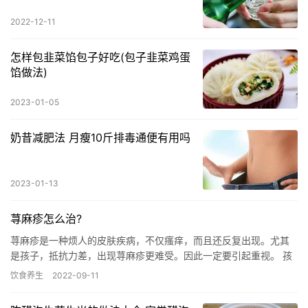
2022-12-11
怎样包韭菜馅包子好吃(包子韭菜鸡蛋
馅做法)
2023-01-05
奶昔减肥法 月瘦10斤排毒通便有用吗
2023-01-13
荨麻疹怎么治?
荨麻疹是一种烦人的皮肤疾病，不仅瘙痒，而且还反复出现。尤其
是孩子，抵抗力差，出现荨麻疹更难受。因此一定要引起重视。 孩
子出现荨麻疹，首先要带孩子带医院进行专业的检查，看看是不是
饮食养生
2022-09-11
由于…