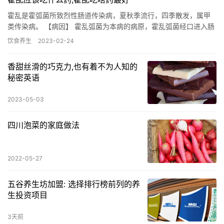
霍乱是霍弧菌所致烈性肠道传染病，夏秋季流行，四季散发，属甲
类传染病。 【病因】 霍乱弧菌为本病的病原，霍乱弧菌经口进入肠
道，并在小肠黏膜表面大量繁殖，产生大量的霍乱肠毒素和内毒
饮食养生
2023-02-24
素，…
香甜丝滑的巧克力,也有着不为人知的
秘密英语
2023-05-03
四川泡菜的家庭做法
2022-05-27
五谷养生坊加盟: 选择排行榜前列的养
生投资项目
3天前