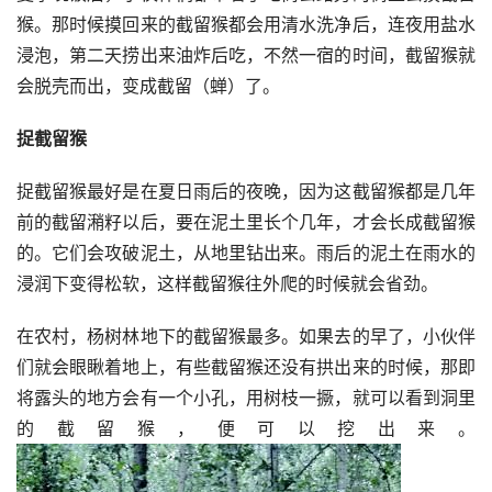
猴。那时候摸回来的截留猴都会用清水洗净后，连夜用盐水
浸泡，第二天捞出来油炸后吃，不然一宿的时间，截留猴就
会脱壳而出，变成截留（蝉）了。
捉截留猴
捉截留猴最好是在夏日雨后的夜晚，因为这截留猴都是几年
前的截留潲籽以后，要在泥土里长个几年，才会长成截留猴
的。它们会攻破泥土，从地里钻出来。雨后的泥土在雨水的
浸润下变得松软，这样截留猴往外爬的时候就会省劲。
在农村，杨树林地下的截留猴最多。如果去的早了，小伙伴
们就会眼瞅着地上，有些截留猴还没有拱出来的时候，那即
将露头的地方会有一个小孔，用树枝一撅，就可以看到洞里
的截留猴，便可以挖出来。