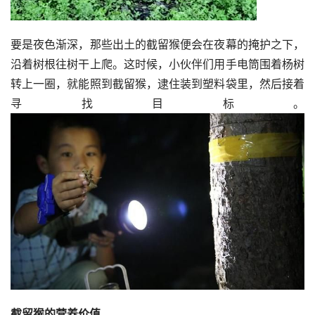
要是夜色渐深，那些出土的截留猴便会在夜幕的掩护之下，
沿着树根往树干上爬。这时候，小伙伴们用手电筒围着杨树
转上一圈，就能照到截留猴，逮住装到塑料袋里，然后接着
寻找目标。
截留猴的营养价值