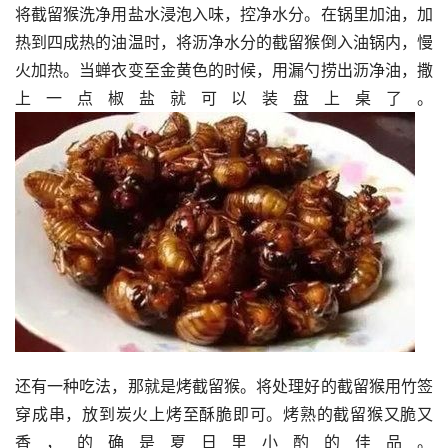
将截留猴洗净用盐水浸泡入味，控净水分。在锅里加油，加
热到四成热的油温时，将沥净水分的截留猴倒入油锅内，慢
火加热。当蝉衣变至金黄色的时候，用漏勺捞出沥净油，撒
上一点椒盐就可以装盘上桌了。
还有一种吃法，那就是烤截留猴。将处理好的截留猴用竹签
穿成串，放到炭火上烤至酥脆即可。烤熟的截留猴又脆又
香，的确是夏日里小酌的佳品。