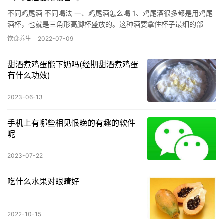
不同鸡尾酒 不同喝法 一、鸡尾酒怎么喝 1、鸡尾酒很多都是用鸡尾
酒杯，也就是三角形高脚杯盛放的。这种酒要拿住杯子最细的部
分，切勿用中指和无名指夹住最细部分来托住杯子，虽然这样在电
饮食养生
2022-07-09
影…
甜酒煮鸡蛋能下奶吗(经期甜酒煮鸡蛋
有什么功效)
2023-06-13
手机上有哪些相见恨晚的有趣的软件
呢
2023-07-22
吃什么水果对眼睛好
2022-10-15