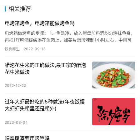
相关推荐
电烤箱烤鱼，电烤箱能做烤鱼吗
电烤箱做烤鱼的步骤： 1、鱼洗净，放入烤盘加料酒均匀涂抹鱼身，
再把1厅啤酒缓缓淋在鱼肉上，加姜片葱段腌制1小时左右，中间可
以把鱼翻面，酒水用勺子淋几遍鱼。 2、把青红辣椒，洋葱，芹…
饮食养生
2022-09-13
醋泡花生米的正确做法,最正宗的醋泡
花生米做法
2022-12-22
过年大虾最好吃的5种做法(年夜饭摆
大虾虾头朝里还是朝外)
2023-03-04
喝鸡尾酒要用吸管吗