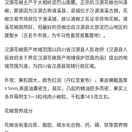
汉源花椒主产于大相岭泥巴山南麓。正宗的汉源花椒也叫清
椒，那是因为汉源古称清溪县，县城位于汉源清溪古镇，花
椒交易市场就位于清溪镇，故以清椒之名证非异地花椒。清
溪花椒固然好，但最好的贡椒出自汉源县北部泥巴山地区的
建黎乡（古名牛市坡，为牛马牲畜贸易集散地）。
汉源花椒原产地域范围以四川省汉源县人民政府《汉源县人
民政府关于界定汉源花椒原产地域保护范围的函》提出的地
域范围为准，为四川省汉源县现辖行政区域。
外观：果粒圆大，颜色红润（丹红至紫色），果皮横截面厚
≥1mm,表面油囊密生，鼓实，凸起的精油腔多而密，果实上
多并蒂附生1―3粒纯肉小椒粒，千粒重14.5克左右。
花椒营养成分
花椒含有蛋白质、脂肪、碳水化合物、钙、磷、铁等营养物