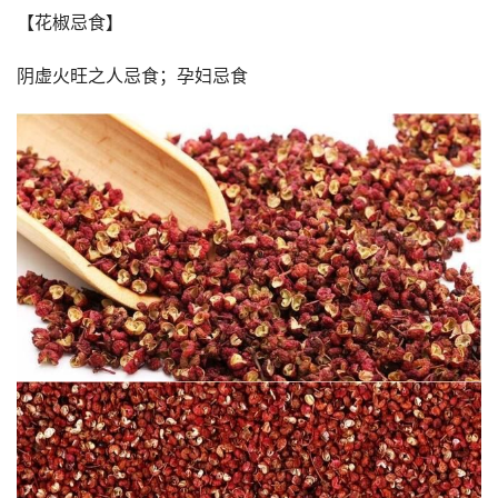
【花椒忌食】
阴虚火旺之人忌食；孕妇忌食