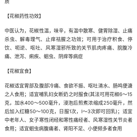
质
【花椒药性功效】
中医认为，花椒性温，味辛，有温中散寒、健胃除湿、止痛
杀虫、解毒理气、止痒祛腥之功效；可用于治疗积食、停
饮、呃逆、呕吐、风寒湿邪所致的关节肌肉疼痛、脘腹冷
痛、泄泻、痢疾、蛔虫、阴痒等病症
【花椒宜食】
花椒适宜胃部及腹部冷痛、食欲不振、呕吐清水、肠鸣便溏
之人食用；适宜哺乳妇女断奶之时服食(其法可用花椒6～15
克，加水400～500毫升，浸泡后煎煮浓缩成250毫升，然
后加入红糖50～100克，日服1次，l～3次即可回乳)；适宜
中老年人、女子寒性闭经和寒性痛经者、风寒湿性关节炎者
食用；适宜蛔虫病腹痛者、肾阳不足、小便频多者食用