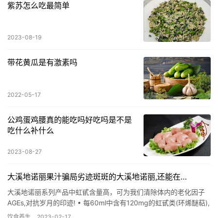
紫苏怎么吃最简单
2023-08-19
带花黄瓜是有激素吗
2022-05-17
公鸡蛋鸡腰真的能吃吗好吃吗是不是
吃什么补什么
2023-08-27
大溪地诺丽果汁骗局劣迹斑斑的大溪地诺丽,还能在…
大溪地诺丽系列产品中虹甙含量高，可为我们清除体内的老化因子
AGEs,对抗岁月的印迹! • 每60ml中含有120mg的虹甙类(环烯醚萜),
每天饮用,让您和家人更年轻、更有活力! •…
饮食养生
2023-02-17