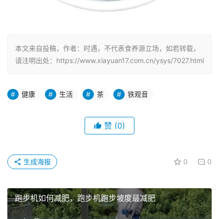
本文来自投稿，作者：时遇，不代表食养源立场，如若转载，
请注明出处：https://www.xiayuan17.com.cn/ysys/7027.html
健康
生活
茶
铁观音
赞
(0)
生成海报
0
0
跑步机如何减肥，跑步机跑步坡度最减肥