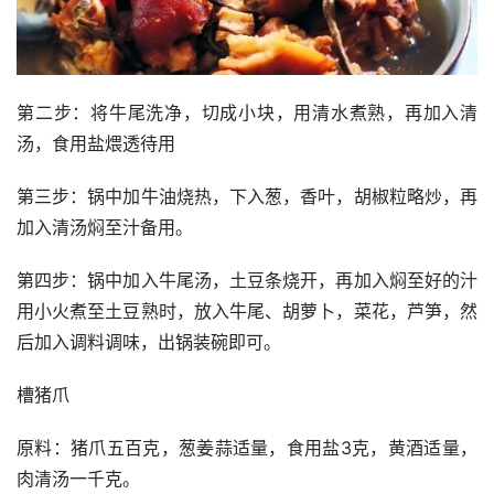
第二步：将牛尾洗净，切成小块，用清水煮熟，再加入清
汤，食用盐煨透待用
第三步：锅中加牛油烧热，下入葱，香叶，胡椒粒略炒，再
加入清汤焖至汁备用。
第四步：锅中加入牛尾汤，土豆条烧开，再加入焖至好的汁
用小火煮至土豆熟时，放入牛尾、胡萝卜，菜花，芦笋，然
后加入调料调味，出锅装碗即可。
槽猪爪
原料：猪爪五百克，葱姜蒜适量，食用盐3克，黄酒适量，
肉清汤一千克。