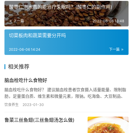
酸枣仁泡水真的能治疗失眠吗？(酸枣仁的副作用)
上一篇
2022-06-06 13:48
切菜板肉和蔬菜需要分开吗
2022-06-06 14:24
下一篇
相关推荐
脑血栓吃什么食物好
脑血栓吃什么食物好？ 建议脑血栓患者饮食摄入适量能量、限制脂
肪，足量蛋白质、维生素和微量元素，限钠。吃海鱼、大豆制品、
低脂乳类、粗杂粮杂豆薯类、应季新鲜蔬果等食物比较好。 脑血栓
饮食养生
2023-01-30
患…
鲁菜三丝鱼翅(三丝鱼翅汤怎么做)