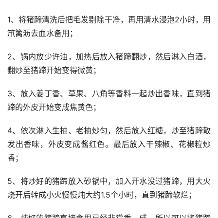
1、将猪蹄清洗后把毛发剔除干净，再用清水浸泡2小时，用
笊篱沥去血水备用；
2、锅内放少许油，加热后放入猪蹄翻炒，然后淋入白酒，
翻炒至猪蹄开始变得微黄；
3、放入姜丁香、草果、八角等香料一起炒出香味，直到猪
蹄的外皮开始变成焦黄色；
4、依次淋入生抽、老抽炒匀，然后放入红糖，炒至猪蹄散
发出香味，外皮变成酱红色。最后放入干辣椒、花椒粒炒
香；
5、将炒好的猪蹄放入砂锅中，加入开水没过猪蹄，用大火
烧开后转成小火慢慢炖大约1.5个小时，直到猪蹄软烂；
6、炖好的猪蹄直接食用已经非常香，咸，所以可以将猪蹄