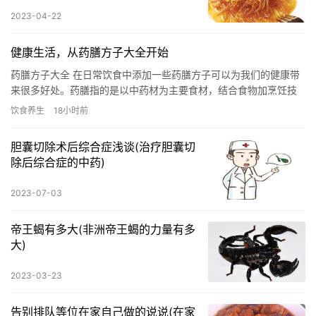
2023-04-22
健康生活，从药膳方子大全开始
药膳方子大全 在日常饮食中添加一些药膳方子可以为我们的健康带
来很多好处。药膳指的是以中药材为主要食材，结合食物加烹饪技
巧制作的美食。药膳方子既有美味，又有保健的作用，可以帮助调
饮食养生
18小时前
养身…
胆囊切除术后综合症浅谈(治疗胆囊切
除后综合症的中药)
2023-07-03
帝王蝎有多大(非洲帝王蝎的力量有多
大)
2023-03-23
告别排队等位在家自己做的说说(在家