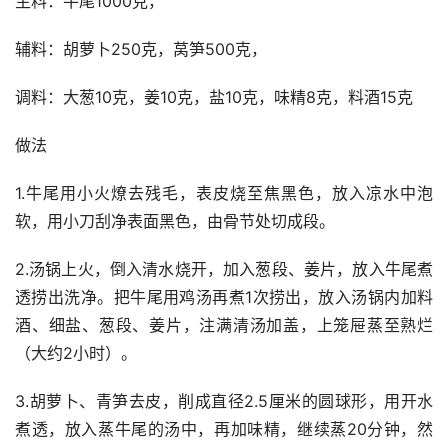
主料：牛尾1000克，
辅料：胡萝卜250克，莴笋500克，
调料：大葱10克，姜10克，盐10克，味精8克，料酒15克
做法
1.牛尾用小火燎去残毛，表皮烧至焦黑色，放入凉水中泡
软，用小刀刮净表面黑色，由骨节处切成段。
2.汤锅上火，倒入清水烧开，加入葱段、姜片，放入牛尾煮
透捞出洗净。把牛尾用鸡汤再煮1次捞出，放入汤锅内加料
酒、细盐、葱段、姜片，注满清汤加盖，上笼屉蒸至熟烂
（大约2小时）。
3.胡萝卜、青笋去皮，削成直径2.5厘米的圆球形，用开水
煮透，放入蒸牛尾的汤中，再加味精，继续蒸20分钟，然