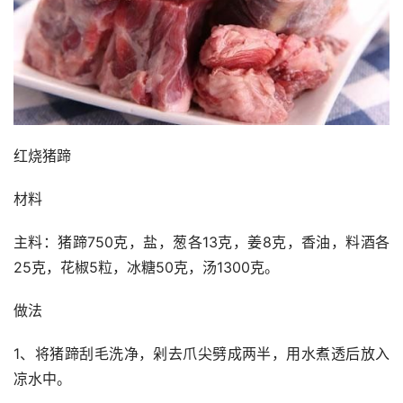
红烧猪蹄
材料
主料：猪蹄750克，盐，葱各13克，姜8克，香油，料酒各
25克，花椒5粒，冰糖50克，汤1300克。
做法
1、将猪蹄刮毛洗净，剁去爪尖劈成两半，用水煮透后放入
凉水中。