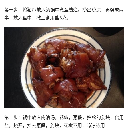
第一步：将猪爪放入汤锅中煮至熟烂。捞出晾凉，再劈成两
半，放入盘中，撒上食用盐3克，
第二步：锅中放入肉清汤，花椒，葱段，拍松的姜块，食用
盐，烧开，捡去葱段，姜块，花椒不用，晾凉待用