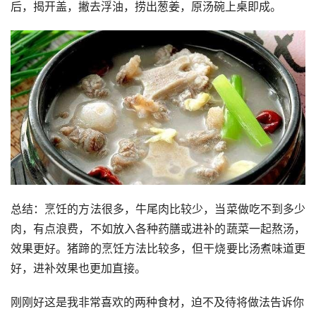
后，揭开盖，撇去浮油，捞出葱姜，原汤碗上桌即成。
总结：烹饪的方法很多，牛尾肉比较少，当菜做吃不到多少
肉，有点浪费，不如放入各种药膳或进补的蔬菜一起熬汤，
效果更好。猪蹄的烹饪方法比较多，但干烧要比汤煮味道更
好，进补效果也更加直接。
刚刚好这是我非常喜欢的两种食材，迫不及待将做法告诉你