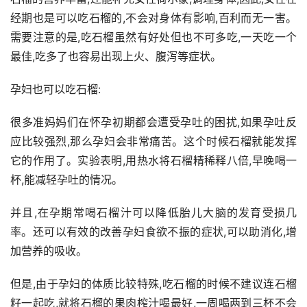
经期也是可以吃石榴的,不会对身体有影响,百利而无一害。
需要注意的是,吃石榴虽然有好处但也不可多吃,一天吃一个
最佳,吃多了也容易出现上火、腹泻等症状。
孕妇也可以吃石榴:
很多准妈妈们在怀孕初期都会遭受孕吐的困扰,如果孕吐反
应比较强烈,那么孕妇会非常痛苦。这个时候石榴就能发挥
它的作用了。实验表明,用热水将石榴精稀释八倍,早晚喝一
杯,能减轻孕吐的情况。
并且,在孕期常喝石榴汁可以降低胎儿大脑的发育受损几
率。还可以有效的改善孕妇食欲不振的症状,可以助消化,增
加营养的吸收。
但是,由于孕妇的体质比较特殊,吃石榴的时候不建议连石榴
籽一起吃,就将石榴的果肉榨汁喝最好,一周喝两到三杯不会