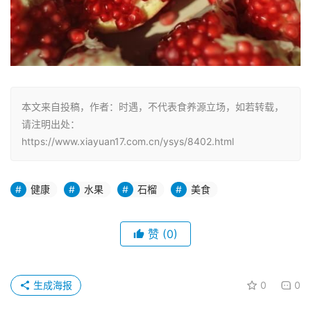
本文来自投稿，作者：时遇，不代表食养源立场，如若转载，
请注明出处：
https://www.xiayuan17.com.cn/ysys/8402.html
健康
水果
石榴
美食
赞
(0)
生成海报
0
0