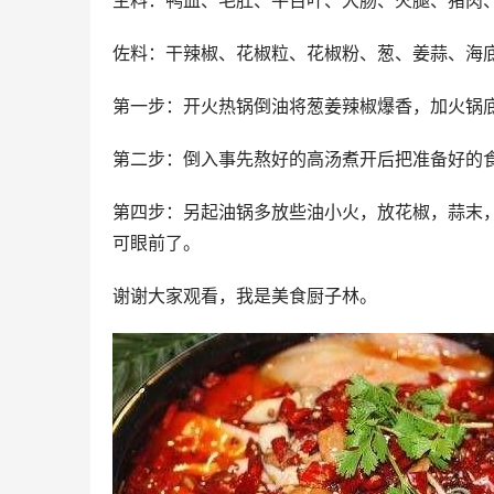
主料：鸭血、毛肚、牛百叶、大肠、火腿、猪肉
佐料：干辣椒、花椒粒、花椒粉、葱、姜蒜、海
第一步：开火热锅倒油将葱姜辣椒爆香，加火锅
第二步：倒入事先熬好的高汤煮开后把准备好的
第四步：另起油锅多放些油小火，放花椒，蒜末
可眼前了。
谢谢大家观看，我是美食厨子林。