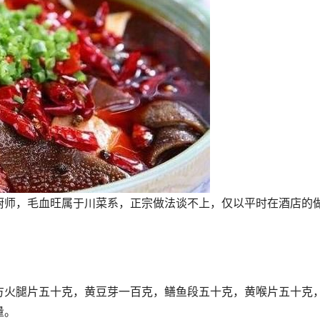
厨师，毛血旺属于川菜系，正宗做法谈不上，仅以平时在酒店的
方火腿片五十克，黄豆芽一百克，鳝鱼段五十克，黄喉片五十克
量。