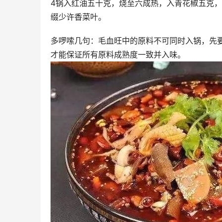
4锅入红油五十克，烧至六成热，入青花椒五克
缀少许香菜叶。
多啰嗦几句：毛血旺中的原料不可同时入锅，先
才能保证所有原料成熟度一致并入味。