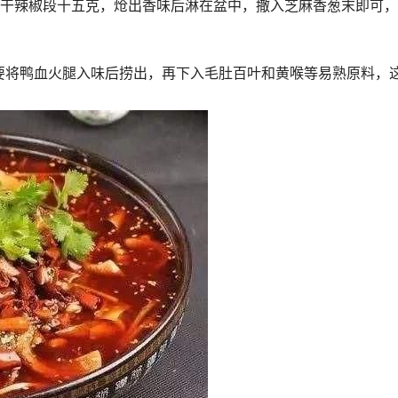
，干辣椒段十五克，炝出香味后淋在盆中，撒入芝麻香葱末即可
要将鸭血火腿入味后捞出，再下入毛肚百叶和黄喉等易熟原料，