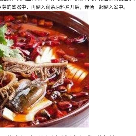
豆芽的盛器中，再倒入剩余原料煮开后，连汤一起倒入盆中。