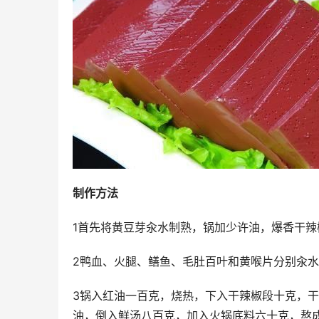
制作方法
1首先将黄豆芽汆水制熟，锅加少许油，爆香干
2鸭血、火腿、鳝鱼、毛肚百叶和黄喉片分别汆
3锅入红油一百克，烧热，下入干辣椒段十克，
油，倒入鲜汤八百克，加入火锅底料六十克，熬