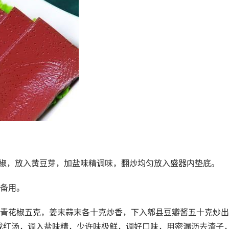
辣椒，放入黄豆芽，加盐味精调味，翻炒均匀放入盛器内垫底。
水备用。
干青花椒五克，姜末蒜末各十克炒香，下入郫县豆瓣酱五十克炒
成红汤，调入盐味精，少许味极鲜，调好口味，用密漏沥去渣子