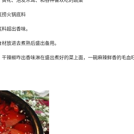
、黄花、泡发木耳、和各种喜欢吃的蔬菜
底捞火锅底料
底料超出香味。
食材放进去煮熟后盛出备用。
，干辣椒咋出香味淋在盛出煮好的菜上面，一碗麻辣鲜香的毛血