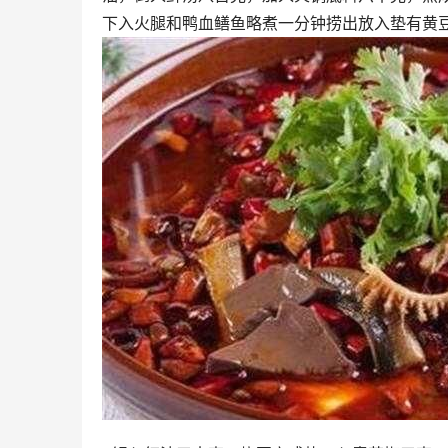
下入火腿和鸭血鳝鱼略煮一分钟捞出放入垫有黄