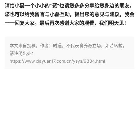
请给小磊一个小小的“赞”也请您多多分享给您身边的朋友，
您也可以给我留言与小磊互动，提出您的意见与建议，我会
一一回复大家。最后再次感谢大家的观看，我们明天见！
本文来自投稿，作者：时遇，不代表食养源立场，如若转载，
请注明出处：
https://www.xiayuan17.com.cn/ysys/9334.html
做法
配方
酥脆
麻花
赞
(0)
生成海报
0
0