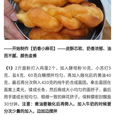
——开始制作【奶香小麻花】——皮酥芯软、奶香浓郁、油
而不腻、颜色金黄
《1》
2斤面粉打入鸡蛋2个，加入酵母粉10克、小苏打5
克、盐8克、60克白糖搅拌均匀，再加入融化后的黄油40
克，最后再分次倒入420克的纯牛奶合成面团。拿出面团在
面案上柔光，揉成长条，然后揪成大小均匀的面挤子，最后
用手搓成长短均匀、粗细一致的麻花挤子。保鲜膜密封醒面
30分钟。
注意：黄油要融化后再倒入，加入牛奶的时候要
分次少量的加入，边加边搅拌