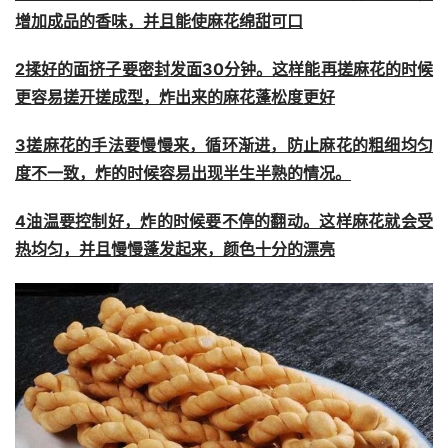
增加成品的香味，并且能使麻花绵甜可口
2揉好的面挤子要密封发面30分钟。这样能再搓麻花的时候
更容易搓开搓成型，炸出来的麻花蓬松度更好
3搓麻花的手法要慢慢来，循环渐进，防止麻花的粗细均匀
度不一致，炸的时候容易出现半生半熟的情况。
4油温要控制好，炸的时候要不停的翻动。这样麻花就会受
热均匀，并且慢慢蓬发起来，颜色十分的漂亮