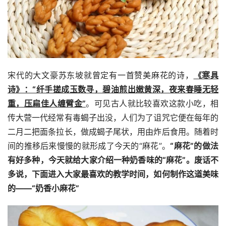
宋代的大文豪苏东坡就曾定有一首赞美麻花的诗，
《寒具
诗》：“纤手搓成玉数寻，碧油煎出嫩黄深，夜来春睡无轻
重，压扁佳人缠臂金”
。可见古人就比较喜欢这款小吃，相
传大营一代经常有毒蝎子出没，人们为了诅咒它便在每年的
二月二把面条拉长，做成蝎子尾状，用由炸后食用。随着时
间的推移后来慢慢的就形成了今天的“麻花”。
“麻花”的做法
有好多种，今天就给大家介绍一种奶香味的“麻花”。废话不
多说，下面进入大家最喜欢的教学时间，如何制作这道美味
的——“奶香小麻花”